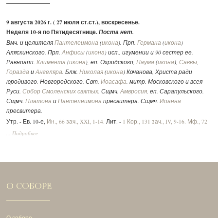
9 августа 2026 г. ( 27 июля ст.ст.), воскресенье.
Неделя 10-я по Пятидесятнице.
Поста нет.
Вмч. и целителя
Пантелеимона
(
икона
). Прп.
Германа
(
икона
)
Аляскинского. Прп.
Анфисы
(
икона
) исп., игумении и 90 сестер ее.
Равноапп.
Климента
(
икона
), еп. Охридского,
Наума
(
икона
),
Саввы
,
Горазда
и
Ангеляра
. Блж.
Николая
(
икона
) Кочанова, Христа ради
юродивого, Новгородского. Свт.
Иоасафа
, митр. Московского и всея
Руси.
Собор Смоленских святых
. Сщмч.
Амвросия
, еп. Сарапульского.
Сщмч.
Платона
и
Пантелеимона
пресвитера. Сщмч.
Иоанна
пресвитера.
Утр. - Ев. 10-е,
Ин., 66 зач., XXI, 1-14.
Лит. -
1 Кор., 131 зач., IV, 9-16.
Мф., 72
зач., XVII, 14-23.
Вмч.:
2 Тим., 292 зач., II, 1-10.
Ин., 52 зач., XV, 17 - XVI, 2.
... Подробнее
О СОБОРЕ
О соборе