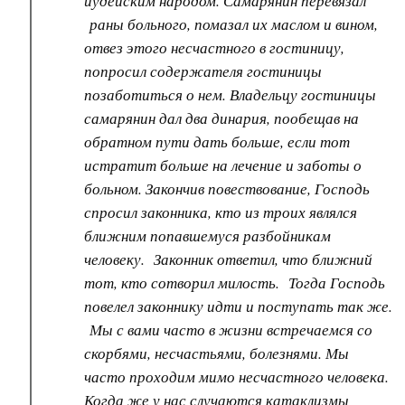
иудейским народом. Самарянин перевязал
раны больного, помазал их маслом и вином,
отвез этого несчастного в гостиницу,
попросил содержателя гостиницы
позаботиться о нем. Владельцу гостиницы
самарянин дал два динария, пообещав на
обратном пути дать больше, если тот
истратит больше на лечение и заботы о
больном. Закончив повествование, Господь
спросил законника, кто из троих являлся
ближним попавшемуся разбойникам
человеку. Законник ответил, что ближний
тот, кто сотворил милость. Тогда Господь
повелел законнику идти и поступать так же.
Мы с вами часто в жизни встречаемся со
скорбями, несчастьями, болезнями. Мы
часто проходим мимо несчастного человека.
Когда же у нас случаются катаклизмы