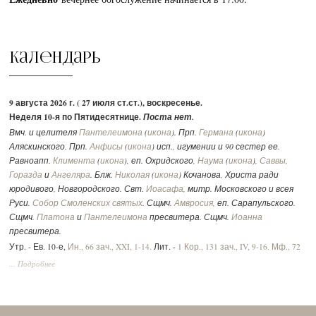
Календарь
9 августа 2026 г. ( 27 июля ст.ст.), воскресенье.
Неделя 10-я по Пятидесятнице.
Поста нет.
Вмч. и целителя
Пантелеимона
(
икона
). Прп.
Германа
(
икона
)
Аляскинского. Прп.
Анфисы
(
икона
) исп., игумении и 90 сестер ее.
Равноапп.
Климента
(
икона
), еп. Охридского,
Наума
(
икона
),
Саввы
,
Горазда
и
Ангеляра
. Блж.
Николая
(
икона
) Кочанова, Христа ради
юродивого, Новгородского. Свт.
Иоасафа
, митр. Московского и всея
Руси.
Собор Смоленских святых
. Сщмч.
Амвросия
, еп. Сарапульского.
Сщмч.
Платона
и
Пантелеимона
пресвитера. Сщмч.
Иоанна
пресвитера.
Утр. - Ев. 10-е,
Ин., 66 зач., XXI, 1-14.
Лит. -
1 Кор., 131 зач., IV, 9-16.
Мф., 72
зач., XVII, 14-23.
Вмч.:
2 Тим., 292 зач., II, 1-10.
Ин., 52 зач., XV, 17 - XVI, 2.
... Подробнее