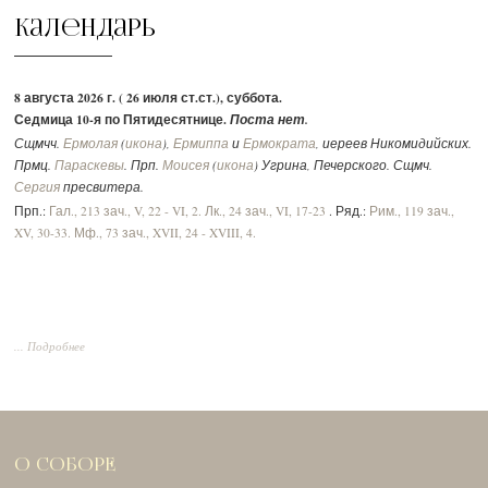
Календарь
8 августа 2026 г. ( 26 июля ст.ст.), суббота.
Седмица 10-я по Пятидесятнице.
Поста нет.
Сщмчч.
Ермолая
(
икона
),
Ермиппа
и
Ермократа
, иереев Никомидийских.
Прмц.
Параскевы
. Прп.
Моисея
(
икона
) Угрина, Печерского. Сщмч.
Сергия
пресвитера.
Прп.:
Гал., 213 зач., V, 22 - VI, 2.
Лк., 24 зач., VI, 17-23
. Ряд.:
Рим., 119 зач.,
XV, 30-33.
Мф., 73 зач., XVII, 24 - XVIII, 4.
... Подробнее
О СОБОРЕ