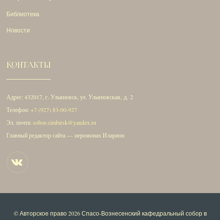
Библиотека
Новости
КОНТАКТЫ
Адрес: 432017, г. Ульяновск, ул. Ульяновская, д. 2
Телефон:
+7 (927) 83-00-927
Эл. почта:
sobor-simbirsk@yandex.ru
Главный редактор сайта — иеромонах Иларион
© Авторское право 2026
Спасо-Вознесенский кафедральный собор в