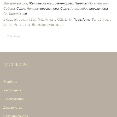
Макария
(
икона
) Желтоводского, Унженского. Память
V Вселенского
Собора
. Сщмч.
Николая
пресвитера. Сщмч.
Александра
пресвитера.
Св.
Ираиды
исп.
2 Кор., 169 зач., I, 12-20.
Мф., 91 зач., XXII, 23-33.
Прав. Анны:
Гал., 210 зач.
(от полу́), IV, 22-31.
Лк., 36 зач., VIII, 16-21.
... Подробнее
О СОБОРЕ
О соборе
Расписание
Богослужения
Духовенство
Святыни собора