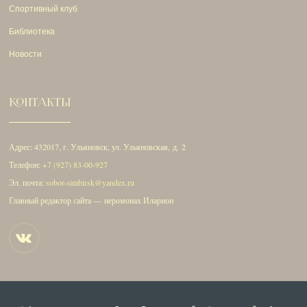
Спортивный клуб
Библиотека
Новости
КОНТАКТЫ
Адрес: 432017, г. Ульяновск, ул. Ульяновская, д. 2
Телефон:
+7 (927) 83-00-927
Эл. почта:
sobor-simbirsk@yandex.ru
Главный редактор сайта — иеромонах Иларион