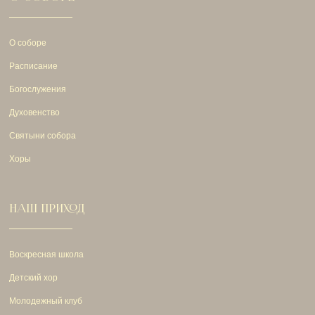
28.
Свт.:
Евр., 335 зач., XIII, 17-21.
Лк., 24 зач., VI, 17-23
.
О соборе
Расписание
Богослужения
Духовенство
Святыни собора
Хоры
НАШ ПРИХОД
Воскресная школа
Детский хор
Молодежный клуб