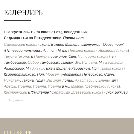
Календарь
10 августа 2026 г. ( 28 июля ст.ст.), понедельник.
Седмица 11-я по Пятидесятнице.
Поста нет.
Смоленской
(
икона
) иконы Божией Матери, именуемой "Одигитрия"
(Путеводительница). Апп. от 70-ти
Прохора
(
икона
),
Никанора
(
икона
),
Тимона
(
икона
) и
Пармена
диаконов. Свт.
Питирима
(
икона
), еп.
Тамбовского.
Собор
Тамбовских святых. Мч.
Иулиана
. Мч.
Евстафия
Анкирского. Мч.
Акакия
, иже в Милете Карийском. Прп.
Павла
(
икона
)
Ксиропотамского. Прп.
Моисея
, чудотворца Печерского. Сщмч.
Николая
диакона. Прмч.
Василия
, прмцц.
Анастасии
и
Елены
, мчч.
Арефы
,
Иоанна
,
Иоанна
,
Иоанна
и мц.
Мавры
.
Гребневской
(
икона
),
Костромской
и"Умиление"
Серафимо-Дивеевской
(
икона
) икон Божией
Матери. Чтимые списки со Смоленской иконы Божией Матери:
... Подробнее
Устюженская
,
Выдропусская
,
Христофоровская
,
Супрасльская
,
Югская
(
икона
),
Игрицкая
,
Шуйская
(
икона
),
Седмиезерная
,
Сергиевская
(в
Троице-Сергиевой Лавре).
Утр. -
Лк., 4 зач., I, 39-49, 56.
Лит. -
2 Кор., 171 зач., II, 3-15.
Мф., 94 зач.,
XXIII, 13-22.
Богородицы:
Флп., 240 зач., II, 5-11.
Лк., 54 зач., X, 38-42; XI, 27-
О СОБОРЕ