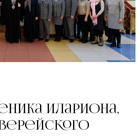
ника Илариона,
 Верейского