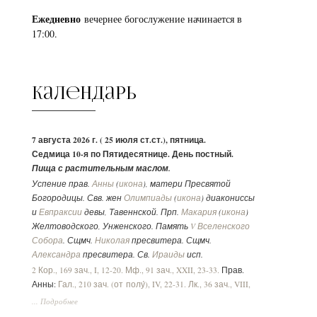
Ежедневно
вечернее богослужение начинается в
17:00.
Календарь
7 августа 2026 г. ( 25 июля ст.ст.), пятница.
Седмица 10-я по Пятидесятнице. День постный.
Пища с растительным маслом.
Успение прав.
Анны
(
икона
), матери Пресвятой
Богородицы. Свв. жен
Олимпиады
(
икона
) диакониссы
и
Евпраксии
девы, Тавеннской. Прп.
Макария
(
икона
)
Желтоводского, Унженского. Память
V Вселенского
Собора
. Сщмч.
Николая
пресвитера. Сщмч.
Александра
пресвитера. Св.
Ираиды
исп.
2 Кор., 169 зач., I, 12-20.
Мф., 91 зач., XXII, 23-33.
Прав.
Анны:
Гал., 210 зач. (от полу́), IV, 22-31.
Лк., 36 зач., VIII,
16-21.
... Подробнее