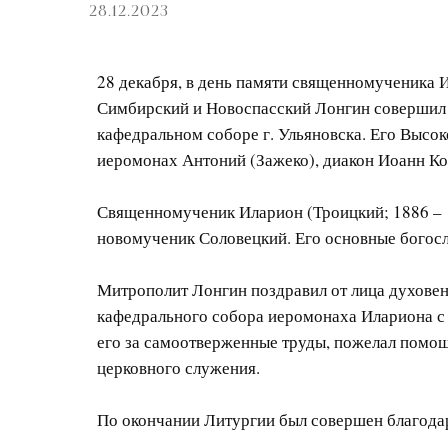
28.12.2023
28 декабря, в день памяти священномученика 
Симбирский и Новоспасский Лонгин совершил
кафедральном соборе г. Ульяновска. Его Высо
иеромонах Антоний (Зажеко), диакон Иоанн Ко
Священномученик Иларион (Троицкий; 1886 – 
новомученик Соловецкий. Его основные богос
Митрополит Лонгин поздравил от лица духове
кафедрального собора иеромонаха Илариона с 
его за самоотверженные труды, пожелал помощ
церковного служения.
По окончании Литургии был совершен благода