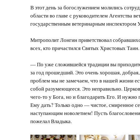
В этот день за богослужением молились сотру
области во главе с руководителем Агентства в
государственным ветеринарным инспектором У
Митрополит Лонгин приветствовал собравшихс
всех, кто причастился Святых Христовых Таин.
— По уже сложившейся традиции вы приходите в
за год прошедший. Это очень хорошая, добрая,
проблем мы не замечаем, что в нашей жизни ес
собой разумеющееся. Это неправильно. Церковь
чего-то у Бога, но и благодарить Его. И нужно
Ему дать? Только одно — чистое, смиренное се
наступающим новолетием! Пусть благословени
пожелал Владыка.