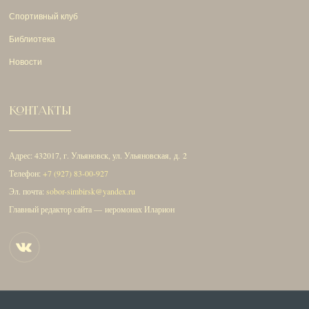
Спортивный клуб
Библиотека
Новости
КОНТАКТЫ
Адрес: 432017, г. Ульяновск, ул. Ульяновская, д. 2
Телефон:
+7 (927) 83-00-927
Эл. почта:
sobor-simbirsk@yandex.ru
Главный редактор сайта — иеромонах Иларион