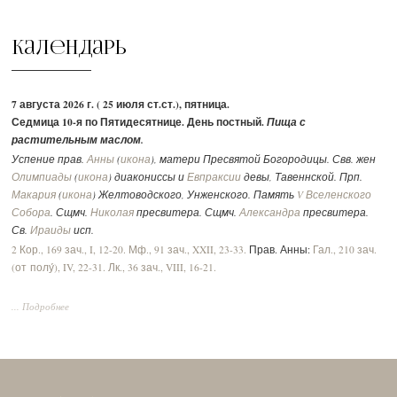
Календарь
7 августа 2026 г. ( 25 июля ст.ст.), пятница.
Седмица 10-я по Пятидесятнице. День постный.
Пища с
растительным маслом.
Успение прав.
Анны
(
икона
), матери Пресвятой Богородицы. Свв. жен
Олимпиады
(
икона
) диакониссы и
Евпраксии
девы, Тавеннской. Прп.
Макария
(
икона
) Желтоводского, Унженского. Память
V Вселенского
Собора
. Сщмч.
Николая
пресвитера. Сщмч.
Александра
пресвитера.
Св.
Ираиды
исп.
2 Кор., 169 зач., I, 12-20.
Мф., 91 зач., XXII, 23-33.
Прав. Анны:
Гал., 210 зач.
(от полу́), IV, 22-31.
Лк., 36 зач., VIII, 16-21.
... Подробнее