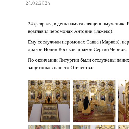
24.02.2024
24 февраля, в день памяти священномученика 
возглавил иеромонах Антоний (Зажеко).
Ему сослужили иеромонах Савва (Марков), ие
диакон Иоанн Косяков, диакон Сергий Чернов.
По окончании Литургии были отслужены паних
защитников нашего Отечества.