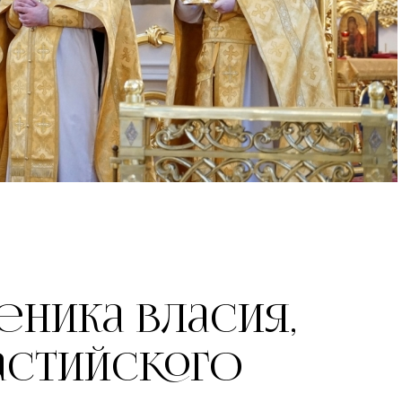
ника Власия,
астийского