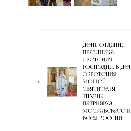
День отдания
праздника
Сретения
Господня, в де
обретения
мощей
святителя
Тихона,
патриарха
Московского и
всея России