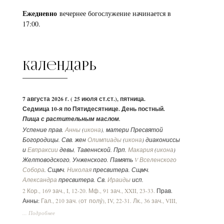
Ежедневно
вечернее богослужение начинается в
17:00.
Календарь
7 августа 2026 г. ( 25 июля ст.ст.), пятница.
Седмица 10-я по Пятидесятнице. День постный.
Пища с растительным маслом.
Успение прав.
Анны
(
икона
), матери Пресвятой
Богородицы. Свв. жен
Олимпиады
(
икона
) диакониссы
и
Евпраксии
девы, Тавеннской. Прп.
Макария
(
икона
)
Желтоводского, Унженского. Память
V Вселенского
Собора
. Сщмч.
Николая
пресвитера. Сщмч.
Александра
пресвитера. Св.
Ираиды
исп.
2 Кор., 169 зач., I, 12-20.
Мф., 91 зач., XXII, 23-33.
Прав.
Анны:
Гал., 210 зач. (от полу́), IV, 22-31.
Лк., 36 зач., VIII,
16-21.
... Подробнее