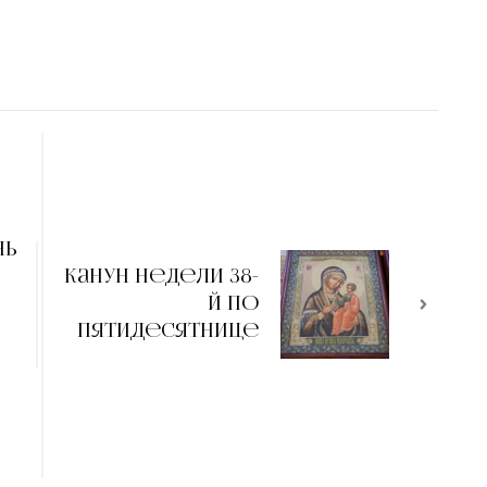
нь
Канун недели 38-
й по
Пятидесятнице