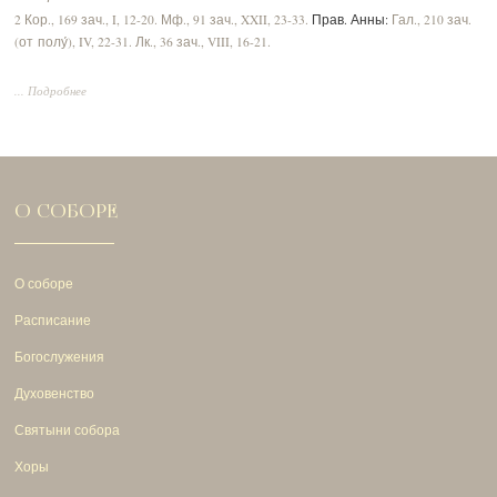
2 Кор., 169 зач., I, 12-20.
Мф., 91 зач., XXII, 23-33.
Прав. Анны:
Гал., 210 зач.
(от полу́), IV, 22-31.
Лк., 36 зач., VIII, 16-21.
... Подробнее
О СОБОРЕ
О соборе
Расписание
Богослужения
Духовенство
Святыни собора
Хоры