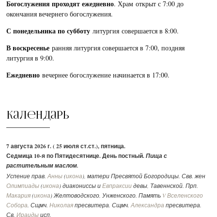
Богослужения проходят ежедневно
. Храм открыт с 7:00 до
окончания вечернего богослужения.
С понедельника по субботу
литургия совершается в 8:00.
В воскресенье
ранняя литургия совершается в 7:00, поздняя
литургия в 9:00.
Ежедневно
вечернее богослужение начинается в 17:00.
Календарь
7 августа 2026 г. ( 25 июля ст.ст.), пятница.
Седмица 10-я по Пятидесятнице. День постный.
Пища с
растительным маслом.
Успение прав.
Анны
(
икона
), матери Пресвятой Богородицы. Свв. жен
Олимпиады
(
икона
) диакониссы и
Евпраксии
девы, Тавеннской. Прп.
Макария
(
икона
) Желтоводского, Унженского. Память
V Вселенского
Собора
. Сщмч.
Николая
пресвитера. Сщмч.
Александра
пресвитера.
Св.
Ираиды
исп.