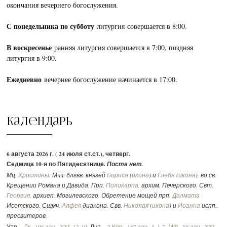
окончания вечернего богослужения.
С понедельника по субботу
литургия совершается в 8:00.
В воскресенье
ранняя литургия совершается в 7:00, поздняя
литургия в 9:00.
Ежедневно
вечернее богослужение начинается в 17:00.
Календарь
6 августа 2026 г. ( 24 июля ст.ст.), четверг.
Седмица 10-я по Пятидесятнице.
Поста нет.
Мц.
Христины
. Мчч. блгвв. князей
Бориса
(
икона
) и
Глеба
(
икона
), во св.
Крещении Романа и Давида. Прп.
Поликарпа
, архим. Печерского. Свт.
Георгия
, архиеп. Могилевского. Обретение мощей прп.
Далмата
Исетского. Сщмч.
Алфея
диакона. Свв.
Николая
(
икона
) и
Иоанна
испп.,
пресвитеров.
Утр. -
Лк., 106 зач., XXI, 12-19.
Лит. -
2 Кор., 167 зач., I, 1-7.
Мф., 88 зач., XXI,