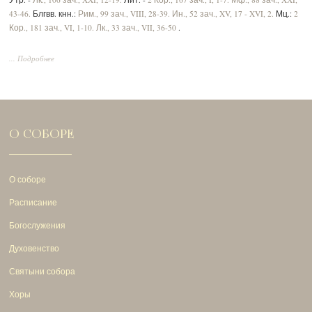
43-46.
Блгвв. кнн.:
Рим., 99 зач., VIII, 28-39.
Ин., 52 зач., XV, 17 - XVI, 2.
Мц.:
2
Кор., 181 зач., VI, 1-10.
Лк., 33 зач., VII, 36-50
.
... Подробнее
О СОБОРЕ
О соборе
Расписание
Богослужения
Духовенство
Святыни собора
Хоры