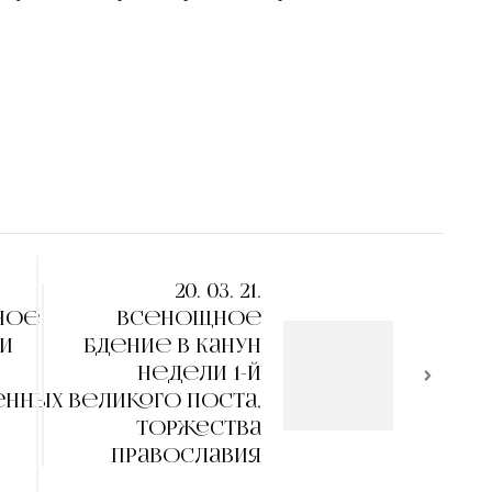
20. 03. 21.
вное
Всенощное
и
бдение в канун
Недели 1-й
енных
Великого поста,
Торжества
Православия