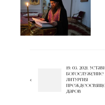
Навигация
по
19. 03. 2021. Уста
записям
богослужение 
Литургия
Преждеосвящ
Даров