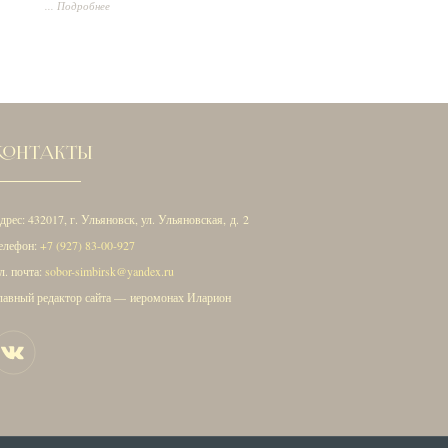
1-10.
Лк., 33 зач., VII, 36-50
.
... Подробнее
КОНТАКТЫ
дрес: 432017, г. Ульяновск, ул. Ульяновская, д. 2
елефон:
+7 (927) 83-00-927
л. почта:
sobor-simbirsk@yandex.ru
лавный редактор сайта — иеромонах Иларион