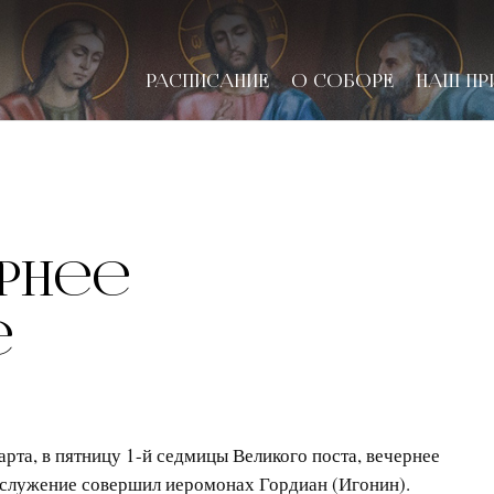
РАСПИСАНИЕ
О СОБОРЕ
НАШ ПР
новске
чернее
е
арта, в пятницу 1-й седмицы Великого поста, вечернее
служение совершил иеромонах Гордиан (Игонин).