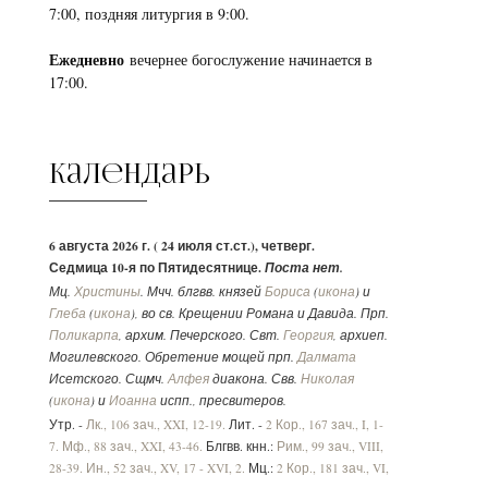
7:00, поздняя литургия в 9:00.
Ежедневно
вечернее богослужение начинается в
17:00.
Календарь
6 августа 2026 г. ( 24 июля ст.ст.), четверг.
Седмица 10-я по Пятидесятнице.
Поста нет.
Мц.
Христины
. Мчч. блгвв. князей
Бориса
(
икона
) и
Глеба
(
икона
), во св. Крещении Романа и Давида. Прп.
Поликарпа
, архим. Печерского. Свт.
Георгия
, архиеп.
Могилевского. Обретение мощей прп.
Далмата
Исетского. Сщмч.
Алфея
диакона. Свв.
Николая
(
икона
) и
Иоанна
испп., пресвитеров.
Утр. -
Лк., 106 зач., XXI, 12-19.
Лит. -
2 Кор., 167 зач., I, 1-
7.
Мф., 88 зач., XXI, 43-46.
Блгвв. кнн.:
Рим., 99 зач., VIII,
28-39.
Ин., 52 зач., XV, 17 - XVI, 2.
Мц.:
2 Кор., 181 зач., VI,