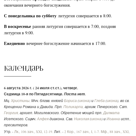
окончания вечернего богослужения.
С понедельника по субботу
литургия совершается в 8:00.
В воскресенье
ранняя литургия совершается в 7:00, поздняя
литургия в 9:00.
Ежедневно
вечернее богослужение начинается в 17:00.
Календарь
6 августа 2026 г. ( 24 июля ст.ст.), четверг.
Седмица 10-я по Пятидесятнице.
Поста нет.
Мц.
Христины
. Мчч. блгвв. князей
Бориса
(
икона
) и
Глеба
(
икона
), во св.
Крещении Романа и Давида. Прп.
Поликарпа
, архим. Печерского. Свт.
Георгия
, архиеп. Могилевского. Обретение мощей прп.
Далмата
Исетского. Сщмч.
Алфея
диакона. Свв.
Николая
(
икона
) и
Иоанна
испп.,
пресвитеров.
Утр. -
Лк., 106 зач., XXI, 12-19.
Лит. -
2 Кор., 167 зач., I, 1-7.
Мф., 88 зач., XXI,