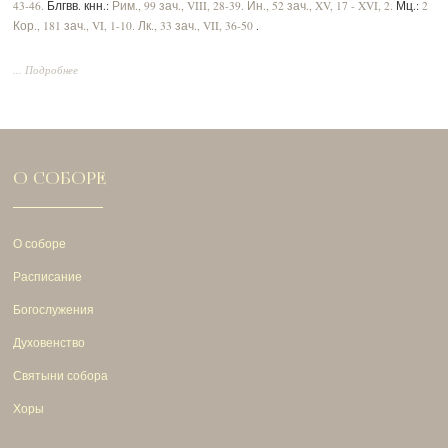
43-46.
Блгвв. кнн.:
Рим., 99 зач., VIII, 28-39.
Ин., 52 зач., XV, 17 - XVI, 2.
Мц.:
2
Кор., 181 зач., VI, 1-10.
Лк., 33 зач., VII, 36-50
.
... Подробнее
О СОБОРЕ
О соборе
Расписание
Богослужения
Духовенство
Святыни собора
Хоры