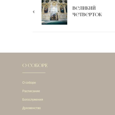
по
Великий
Четверток
записям
О СОБОРЕ
О соборе
Расписание
Богослужения
Духовенство