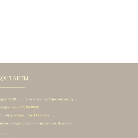
КОНТАКТЫ
дрес: 432017, г. Ульяновск, ул. Ульяновская, д. 2
елефон:
+7 (927) 83-00-927
л. почта:
sobor-simbirsk@yandex.ru
лавный редактор сайта — иеромонах Иларион