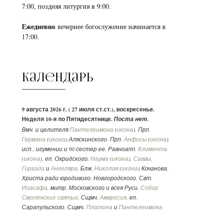
7:00, поздняя литургия в 9:00.
Ежедневно
вечернее богослужение начинается в
17:00.
Календарь
9 августа 2026 г. ( 27 июля ст.ст.), воскресенье.
Неделя 10-я по Пятидесятнице.
Поста нет.
Вмч. и целителя
Пантелеимона
(
икона
). Прп.
Германа
(
икона
) Аляскинского. Прп.
Анфисы
(
икона
)
исп., игумении и 90 сестер ее. Равноапп.
Климента
(
икона
), еп. Охридского,
Наума
(
икона
),
Саввы
,
Горазда
и
Ангеляра
. Блж.
Николая
(
икона
) Кочанова,
Христа ради юродивого, Новгородского. Свт.
Иоасафа
, митр. Московского и всея Руси.
Собор
Смоленских святых
. Сщмч.
Амвросия
, еп.
Сарапульского. Сщмч.
Платона
и
Пантелеимона
пресвитера. Сщмч.
Иоанна
пресвитера.