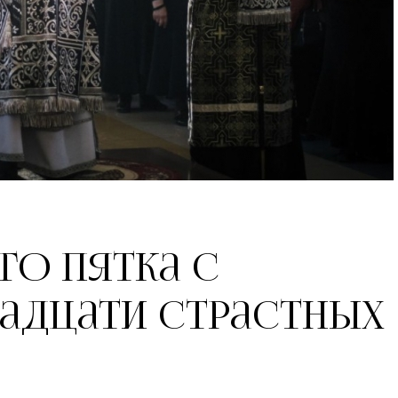
го Пятка с
адцати Страстных