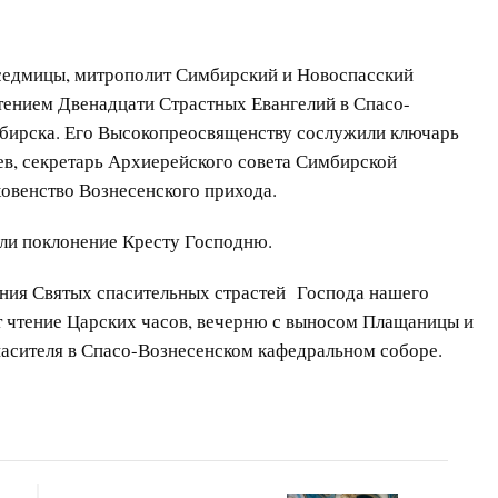
 седмицы, митрополит Симбирский и Новоспасский
тением Двенадцати Страстных Евангелий в Спасо-
бирска. Его Высокопреосвященству сослужили ключарь
в, секретарь Архиерейского совета Симбирской
овенство Вознесенского прихода.
ли поклонение Кресту Господню.
нания Святых спасительных страстей Господа нашего
 чтение Царских часов, вечерню с выносом Плащаницы и
асителя в Спасо-Вознесенском кафедральном соборе.