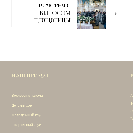
Вечерня с
выносом
Плащаницы
НАШ ПРИХОД
Воскресная школа
А
Т
Детский хор
Э
Молодежный клуб
Г
Спортивный клуб