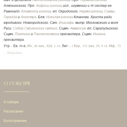
Аляскинского. Прп.
Анфисы
(
икона
) исп., игумении и 90 сестер ее.
Равноапп.
Климента
(
икона
), еп. Охридского,
Наума
(
икона
),
Саввы
,
Горазда
и
Ангеляра
. Блж.
Николая
(
икона
) Кочанова, Христа ради
юродивого, Новгородского. Свт.
Иоасафа
, митр. Московского и всея
Руси.
Собор Смоленских святых
. Сщмч.
Амвросия
, еп. Сарапульского.
Сщмч.
Платона
и
Пантелеимона
пресвитера. Сщмч.
Иоанна
пресвитера.
Утр. - Ев. 10-е,
Ин., 66 зач., XXI, 1-14.
Лит. -
1 Кор., 131 зач., IV, 9-16.
Мф., 72
зач., XVII, 14-23.
Вмч.:
2 Тим., 292 зач., II, 1-10.
Ин., 52 зач., XV, 17 - XVI, 2.
... Подробнее
О СОБОРЕ
О соборе
Расписание
Богослужения