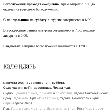
Богослужения проходят ежедневно
. Храм открыт с 7:00 до
окончания вечернего богослужения.
С понедельника по субботу
литургия совершается в 8:00.
В воскресенье
ранняя литургия совершается в 7:00, поздняя
литургия в 9:00.
Ежедневно
вечернее богослужение начинается в 17:00.
Календарь
8 августа 2026 г. ( 26 июля ст.ст.), суббота.
Седмица 10-я по Пятидесятнице.
Поста нет.
Сщмчч.
Ермолая
(
икона
),
Ермиппа
и
Ермократа
, иереев Никомидийских.
Прмц.
Параскевы
. Прп.
Моисея
(
икона
) Угрина, Печерского. Сщмч.
Сергия
пресвитера.
Прп.:
Гал., 213 зач., V, 22 - VI, 2.
Лк., 24 зач., VI, 17-23
. Ряд.:
Рим., 119 зач.,