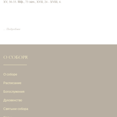
XV, 30-33.
Мф., 73 зач., XVII, 24 - XVIII, 4.
... Подробнее
О СОБОРЕ
О соборе
Расписание
Богослужения
Духовенство
Святыни собора