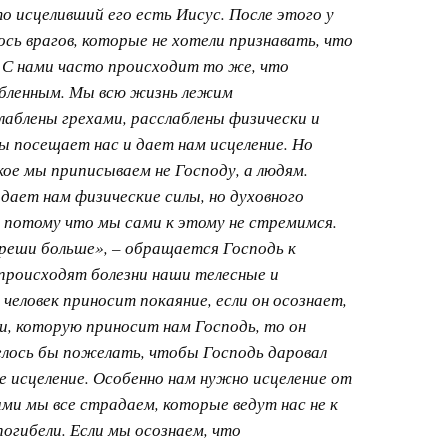
то исцеливший его есть Иисус. После этого у
ось врагов, которые не хотели признавать, что
 С нами часто происходит то же, что
абленным. Мы всю жизнь лежим
лаблены грехами, расслаблены физически и
ы посещает нас и дает нам исцеление. Но
кое мы приписываем не Господу, а людям.
дает нам физические силы, но духовного
, потому что мы сами к этому не стремимся.
греши больше», – обращается Господь к
 происходят болезни наши телесные и
 человек приносит покаяние, если он осознает,
и, которую приносит нам Господь, то он
елось бы пожелать, чтобы Господь даровал
е исцеление. Особенно нам нужно исцеление от
ыми мы все страдаем, которые ведут нас не к
 погибели. Если мы осознаем, что