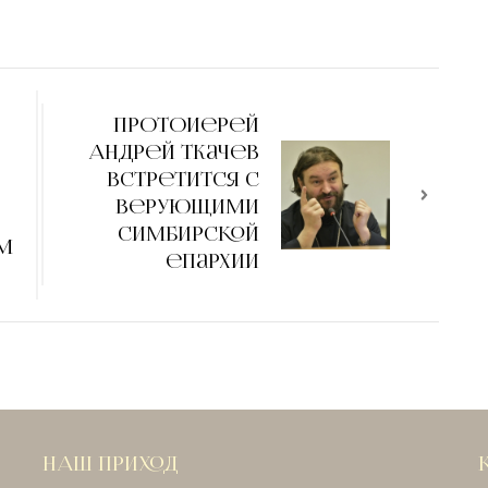
Протоиерей
Андрей Ткачев
встретится с
верующими
симбирской
м
епархии
НАШ ПРИХОД