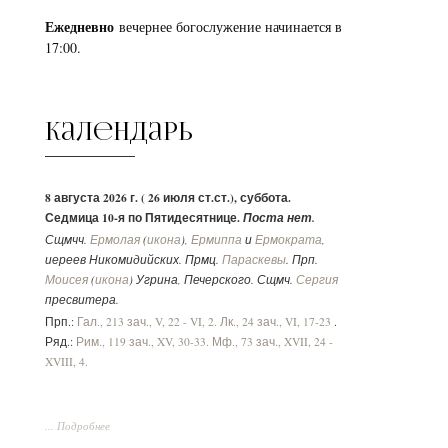
Ежедневно
вечернее богослужение начинается в
17:00.
Календарь
8 августа 2026 г. ( 26 июля ст.ст.), суббота.
Седмица 10-я по Пятидесятнице.
Поста нет.
Сщмчч.
Ермолая
(
икона
),
Ермиппа
и
Ермократа
,
иереев Никомидийских. Прмц.
Параскевы
. Прп.
Моисея
(
икона
) Угрина, Печерского. Сщмч.
Сергия
пресвитера.
Прп.:
Гал., 213 зач., V, 22 - VI, 2.
Лк., 24 зач., VI, 17-23
.
Ряд.:
Рим., 119 зач., XV, 30-33.
Мф., 73 зач., XVII, 24 -
XVIII, 4.
... Подробнее