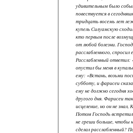
удивительным было событ
повествуется в сегодняш
тридцать восемь лет лежа
купель Силуамскую сходил
кто первым после возмуще
от любой болезни. Господ
расслабленного, спросил 
Расслабленный ответил: «
опустил бы меня в купаль
ему: «Встань, возьми пос
субботу, и фарисеи сказ
ему не должно сегодня х
другого дня. Фарисеи та
исцеление, но он не знал,
Потом Господь встретил 
не греши больше, чтобы 
сделал расслабленный? П