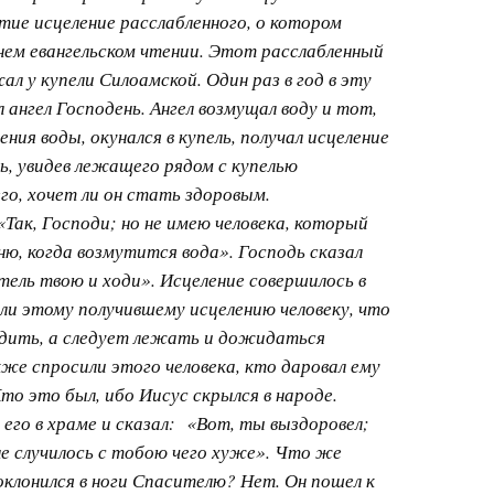
ие исцеление расслабленного, о котором
нем евангельском чтении. Этот расслабленный
л у купели Силоамской. Один раз в год в эту
 ангел Господень. Ангел возмущал воду и тот,
ния воды, окунался в купель, получал исцеление
ь, увидев лежащего рядом с купелью
его, хочет ли он стать здоровым.
Так, Господи; но не имею человека, который
ню, когда возмутится вода». Господь сказал
тель твою и ходи». Исцеление совершилось в
али этому получившему исцелению человеку, что
одить, а следует лежать и дожидаться
кже спросили этого человека, кто даровал ему
 Кто это был, ибо Иисус скрылся в народе.
его в храме и сказал: «Вот, ты выздоровел;
не случилось с тобою чего хуже». Что же
оклонился в ноги Спасителю? Нет. Он пошел к