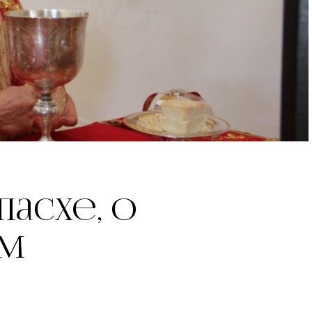
Пасхе, о
ом