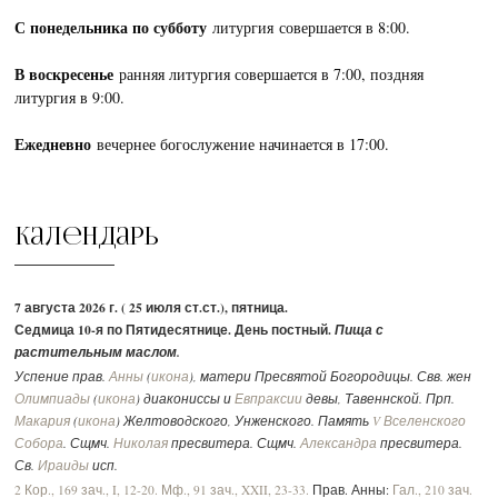
С понедельника по субботу
литургия совершается в 8:00.
В воскресенье
ранняя литургия совершается в 7:00, поздняя
литургия в 9:00.
Ежедневно
вечернее богослужение начинается в 17:00.
Календарь
7 августа 2026 г. ( 25 июля ст.ст.), пятница.
Седмица 10-я по Пятидесятнице. День постный.
Пища с
растительным маслом.
Успение прав.
Анны
(
икона
), матери Пресвятой Богородицы. Свв. жен
Олимпиады
(
икона
) диакониссы и
Евпраксии
девы, Тавеннской. Прп.
Макария
(
икона
) Желтоводского, Унженского. Память
V Вселенского
Собора
. Сщмч.
Николая
пресвитера. Сщмч.
Александра
пресвитера.
Св.
Ираиды
исп.
2 Кор., 169 зач., I, 12-20.
Мф., 91 зач., XXII, 23-33.
Прав. Анны:
Гал., 210 зач.