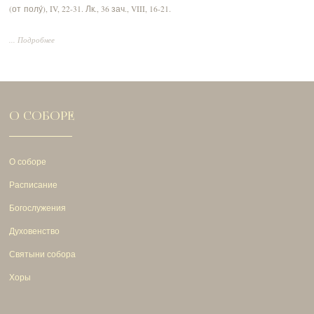
(от полу́), IV, 22-31.
Лк., 36 зач., VIII, 16-21.
... Подробнее
О СОБОРЕ
О соборе
Расписание
Богослужения
Духовенство
Святыни собора
Хоры