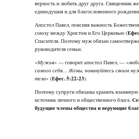
верность и любить друг друга. Священник ж
единодушия и для благословенного рождения
Апостол Павел, поясняя важность Божественн
Ефес
союзу между Христом и Его Церковью (
Спасителя. Поэтому муж обязан самоотвержен
руководителя семьи.
«
Мужья
» — говорит апостол Павел, — «
люби
самого себя… Жены, повинуйтесь своим мужь
Ефес. 5:22-23
тела
» (
).
Поэтому супруги обязаны хранить взаимную 
Се
источник личного и общественного блага.
будущие члены общества и верующие бла