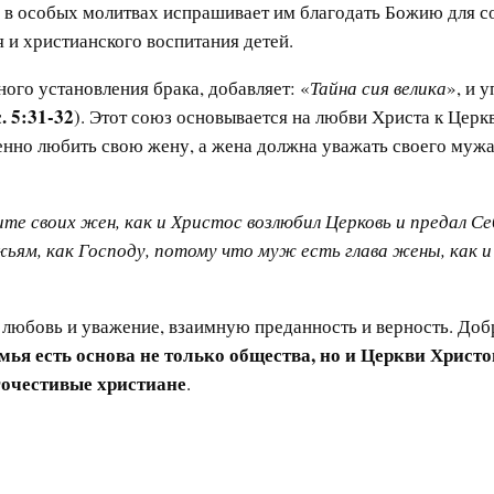
е в особых молитвах испрашивает им благодать Божию для с
 и христианского воспитания детей.
ого установления брака, добавляет: «
Тайна сия велика
», и 
. 5:31-32
). Этот союз основывается на любви Христа к Церк
но любить свою жену, а жена должна уважать своего мужа и
те своих жен, как и Христос возлюбил Церковь и предал 
ям, как Господу, потому что муж есть глава жены, как и
любовь и уважение, взаимную преданность и верность. Доб
мья есть основа не только общества, но и Церкви Христ
гочестивые христиане
.