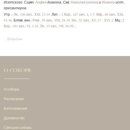
Исетского. Сщмч.
Алфея
диакона. Свв.
Николая
(
икона
) и
Иоанна
испп.,
пресвитеров.
Утр. -
Лк., 106 зач., XXI, 12-19.
Лит. -
2 Кор., 167 зач., I, 1-7.
Мф., 88 зач., XXI,
43-46.
Блгвв. кнн.:
Рим., 99 зач., VIII, 28-39.
Ин., 52 зач., XV, 17 - XVI, 2.
Мц.:
2
Кор., 181 зач., VI, 1-10.
Лк., 33 зач., VII, 36-50
.
... Подробнее
О СОБОРЕ
О соборе
Расписание
Богослужения
Духовенство
Святыни собора