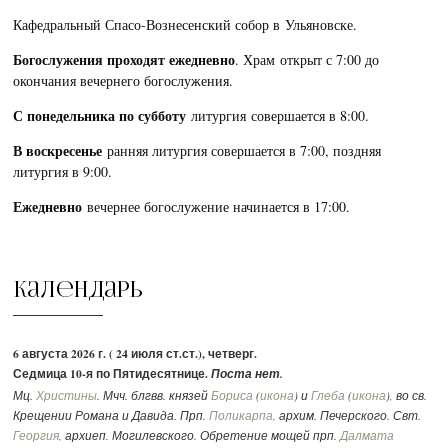
Кафедральный Спасо-Вознесенский собор в Ульяновске.
Богослужения проходят ежедневно
. Храм открыт с 7:00 до
окончания вечернего богослужения.
С понедельника по субботу
литургия совершается в 8:00.
В воскресенье
ранняя литургия совершается в 7:00, поздняя
литургия в 9:00.
Ежедневно
вечернее богослужение начинается в 17:00.
Календарь
6 августа 2026 г. ( 24 июля ст.ст.), четверг.
Седмица 10-я по Пятидесятнице.
Поста нет.
Мц.
Христины
. Мчч. блгвв. князей
Бориса
(
икона
) и
Глеба
(
икона
), во св.
Крещении Романа и Давида. Прп.
Поликарпа
, архим. Печерского. Свт.
Георгия
, архиеп. Могилевского. Обретение мощей прп.
Далмата