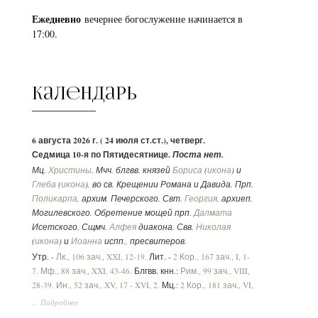
Ежедневно
вечернее богослужение начинается в
17:00.
Календарь
6 августа 2026 г. ( 24 июля ст.ст.), четверг.
Седмица 10-я по Пятидесятнице.
Поста нет.
Мц.
Христины
. Мчч. блгвв. князей
Бориса
(
икона
) и
Глеба
(
икона
), во св. Крещении Романа и Давида. Прп.
Поликарпа
, архим. Печерского. Свт.
Георгия
, архиеп.
Могилевского. Обретение мощей прп.
Далмата
Исетского. Сщмч.
Алфея
диакона. Свв.
Николая
(
икона
) и
Иоанна
испп., пресвитеров.
Утр. -
Лк., 106 зач., XXI, 12-19.
Лит. -
2 Кор., 167 зач., I, 1-
7.
Мф., 88 зач., XXI, 43-46.
Блгвв. кнн.:
Рим., 99 зач., VIII,
28-39.
Ин., 52 зач., XV, 17 - XVI, 2.
Мц.:
2 Кор., 181 зач., VI,
1-10.
Лк., 33 зач., VII, 36-50
.
... Подробнее