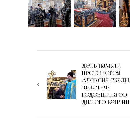
День памяти
протоиерея
Алексия Скалы
10-летняя
годовщина со
дня его кончи