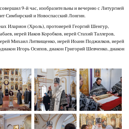
, совершил 9-й час, изобразительны и вечерню с Литургией
т Симбирский и Новоспасский Лонгин.
ах Иларион (Хроль), протоиерей Георгий Шенгур,
баев, иерей Иаков Коробков, иерей Стахий Таллеров,
иерей Михаил Литвищенко, иерей Иоанн Поджилков, иерей
иакон Игорь Осипов, диакон Григорий Шевченко, диакон