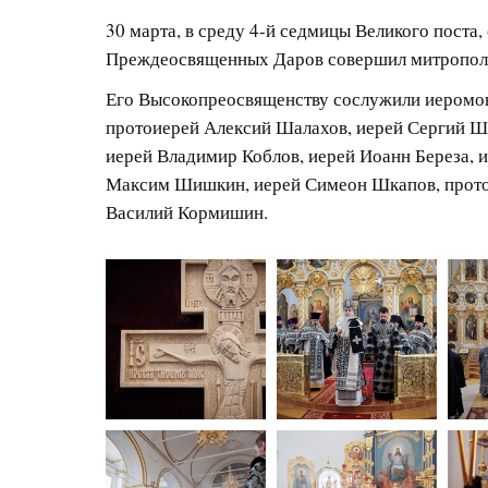
30 марта, в среду 4-й седмицы Великого поста
Преждеосвященных Даров совершил митрополи
Его Высокопреосвященству сослужили иеромон
протоиерей Алексий Шалахов, иерей Сергий Ша
иерей Владимир Коблов, иерей Иоанн Береза, 
Максим Шишкин, иерей Симеон Шкапов, протод
Василий Кормишин.