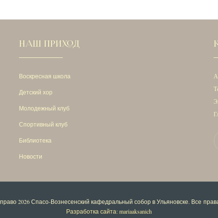
НАШ ПРИХОД
Воскресная школа
А
Т
Детский хор
Э
Молодежный клуб
Г
Спортивный клуб
Библиотека
Новости
 право 2026
Спасо-Вознесенский кафедральный собор в Ульяновске
. Все пра
Разработка сайта: mariaaksanich