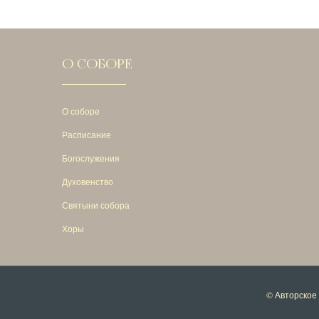
О СОБОРЕ
О соборе
Расписание
Богослужения
Духовенство
Святыни собора
Хоры
© Авторское