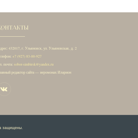
КОНТАКТЫ
дрес: 432017, г. Ульяновск, ул. Ульяновская, д. 2
елефон:
+7 (927) 83-00-927
л. почта:
sobor-simbirsk@yandex.ru
лавный редактор сайта — иеромонах Иларион
ва защищены.