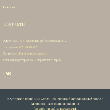
Новости
КОНТАКТЫ
Адрес: 432017, г. Ульяновск, ул. Ульяновская, д. 2
Телефон:
+7 (927) 83-00-927
Эл. почта:
sobor-simbirsk@yandex.ru
Главный редактор сайта — иеромонах Иларион
© Авторское право 2026
Спасо-Вознесенский кафедральный собор в
Ульяновске
. Все права защищены.
Разработка сайта: mariaaksanich