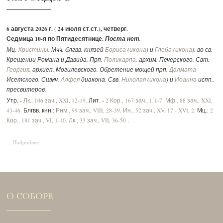
6 августа 2026 г. ( 24 июля ст.ст.), четверг.
Седмица 10-я по Пятидесятнице.
Поста нет.
Мц.
Христины
. Мчч. блгвв. князей
Бориса
(
икона
) и
Глеба
(
икона
), во св.
Крещении Романа и Давида. Прп.
Поликарпа
, архим. Печерского. Свт.
Георгия
, архиеп. Могилевского. Обретение мощей прп.
Далмата
Исетского. Сщмч.
Алфея
диакона. Свв.
Николая
(
икона
) и
Иоанна
испп.,
пресвитеров.
Утр. -
Лк., 106 зач., XXI, 12-19.
Лит. -
2 Кор., 167 зач., I, 1-7.
Мф., 88 зач., XXI,
43-46.
Блгвв. кнн.:
Рим., 99 зач., VIII, 28-39.
Ин., 52 зач., XV, 17 - XVI, 2.
Мц.:
2
Кор., 181 зач., VI, 1-10.
Лк., 33 зач., VII, 36-50
.
... Подробнее
О СОБОРЕ