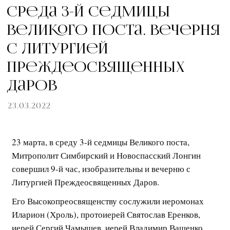
Среда 3-й седмицы
Великого поста. Вечерня
с Литургией
Преждеосвященных
Даров
23.03.2022
23 марта, в среду 3-й седмицы Великого поста,
Митрополит Симбирский и Новоспасский Лонгин
совершил 9-й час, изобразительны и вечерню с
Литургией Преждеосвященных Даров.
Его Высокопреосвященству сослужили иеромонах
Иларион (Хроль), протоиерей Святослав Еренков,
иерей Сергий Чамышев, иерей Владимир Ващенко,