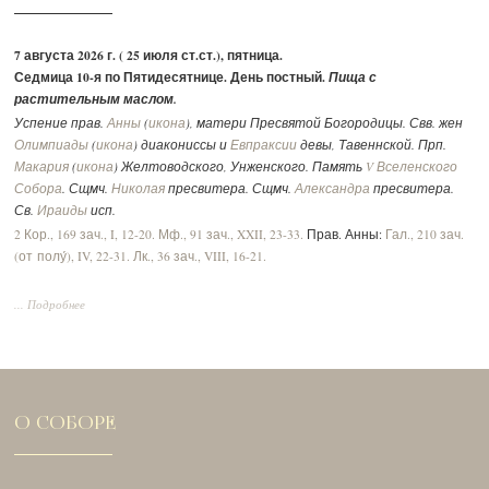
7 августа 2026 г. ( 25 июля ст.ст.), пятница.
Седмица 10-я по Пятидесятнице. День постный.
Пища с
растительным маслом.
Успение прав.
Анны
(
икона
), матери Пресвятой Богородицы. Свв. жен
Олимпиады
(
икона
) диакониссы и
Евпраксии
девы, Тавеннской. Прп.
Макария
(
икона
) Желтоводского, Унженского. Память
V Вселенского
Собора
. Сщмч.
Николая
пресвитера. Сщмч.
Александра
пресвитера.
Св.
Ираиды
исп.
2 Кор., 169 зач., I, 12-20.
Мф., 91 зач., XXII, 23-33.
Прав. Анны:
Гал., 210 зач.
(от полу́), IV, 22-31.
Лк., 36 зач., VIII, 16-21.
... Подробнее
О СОБОРЕ