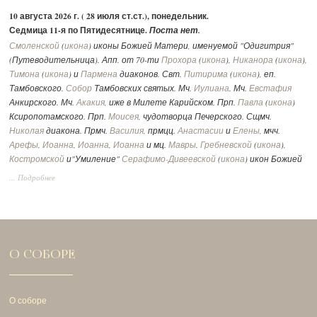
10 августа 2026 г. ( 28 июля ст.ст.), понедельник.
Седмица 11-я по Пятидесятнице.
Поста нет.
Смоленской
(
икона
) иконы Божией Матери, именуемой "Одигитрия"
(Путеводительница). Апп. от 70-ти
Прохора
(
икона
),
Никанора
(
икона
),
Тимона
(
икона
) и
Пармена
диаконов. Свт.
Питирима
(
икона
), еп.
Тамбовского.
Собор
Тамбовских святых. Мч.
Иулиана
. Мч.
Евстафия
Анкирского. Мч.
Акакия
, иже в Милете Карийском. Прп.
Павла
(
икона
)
Ксиропотамского. Прп.
Моисея
, чудотворца Печерского. Сщмч.
Николая
диакона. Прмч.
Василия
, прмцц.
Анастасии
и
Елены
, мчч.
Арефы
,
Иоанна
,
Иоанна
,
Иоанна
и мц.
Мавры
.
Гребневской
(
икона
),
Костромской
и"Умиление"
Серафимо-Дивеевской
(
икона
) икон Божией
Матери. Чтимые списки со Смоленской иконы Божией Матери:
... Подробнее
Устюженская
,
Выдропусская
,
Христофоровская
,
Супрасльская
,
Югская
(
икона
),
Игрицкая
,
Шуйская
(
икона
),
Седмиезерная
,
Сергиевская
(в
Троице-Сергиевой Лавре).
Утр. -
Лк., 4 зач., I, 39-49, 56.
Лит. -
2 Кор., 171 зач., II, 3-15.
Мф., 94 зач.,
XXIII, 13-22.
Богородицы:
Флп., 240 зач., II, 5-11.
Лк., 54 зач., X, 38-42; XI, 27-
О СОБОРЕ
28.
Свт.:
Евр., 335 зач., XIII, 17-21.
Лк., 24 зач., VI, 17-23
.
О соборе