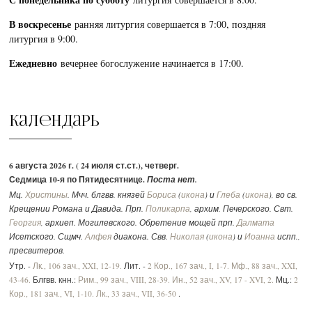
В воскресенье
ранняя литургия совершается в 7:00, поздняя
литургия в 9:00.
Ежедневно
вечернее богослужение начинается в 17:00.
Календарь
6 августа 2026 г. ( 24 июля ст.ст.), четверг.
Седмица 10-я по Пятидесятнице.
Поста нет.
Мц.
Христины
. Мчч. блгвв. князей
Бориса
(
икона
) и
Глеба
(
икона
), во св.
Крещении Романа и Давида. Прп.
Поликарпа
, архим. Печерского. Свт.
Георгия
, архиеп. Могилевского. Обретение мощей прп.
Далмата
Исетского. Сщмч.
Алфея
диакона. Свв.
Николая
(
икона
) и
Иоанна
испп.,
пресвитеров.
Утр. -
Лк., 106 зач., XXI, 12-19.
Лит. -
2 Кор., 167 зач., I, 1-7.
Мф., 88 зач., XXI,
43-46.
Блгвв. кнн.:
Рим., 99 зач., VIII, 28-39.
Ин., 52 зач., XV, 17 - XVI, 2.
Мц.:
2
Кор., 181 зач., VI, 1-10.
Лк., 33 зач., VII, 36-50
.