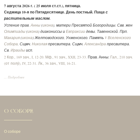
7 августа 2026 г. ( 25 июля ст.ст.), пятница.
Седмица 10-я по Пятидесятнице. День постный.
Пища с
растительным маслом.
Успение прав.
Анны
(
икона
), матери Пресвятой Богородицы. Свв. жен
Олимпиады
(
икона
) диакониссы и
Евпраксии
девы, Тавеннской. Прп.
Макария
(
икона
) Желтоводского, Унженского. Память
V Вселенского
Собора
. Сщмч.
Николая
пресвитера. Сщмч.
Александра
пресвитера.
Св.
Ираиды
исп.
2 Кор., 169 зач., I, 12-20.
Мф., 91 зач., XXII, 23-33.
Прав. Анны:
Гал., 210 зач.
(от полу́), IV, 22-31.
Лк., 36 зач., VIII, 16-21.
... Подробнее
О СОБОРЕ
О соборе