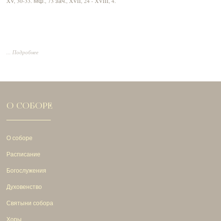
XV, 30-33.
Мф., 73 зач., XVII, 24 - XVIII, 4.
... Подробнее
О СОБОРЕ
О соборе
Расписание
Богослужения
Духовенство
Святыни собора
Хоры