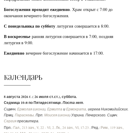
Богослужения проходят ежедневно
. Храм открыт с 7:00 до
окончания вечернего богослужения.
С понедельника по субботу
литургия совершается в 8:00.
В воскресенье
ранняя литургия совершается в 7:00, поздняя
литургия в 9:00.
Ежедневно
вечернее богослужение начинается в 17:00.
Календарь
8 августа 2026 г. ( 26 июля ст.ст.), суббота.
Седмица 10-я по Пятидесятнице.
Поста нет.
Сщмчч.
Ермолая
(
икона
),
Ермиппа
и
Ермократа
, иереев Никомидийских.
Прмц.
Параскевы
. Прп.
Моисея
(
икона
) Угрина, Печерского. Сщмч.
Сергия
пресвитера.
Прп.:
Гал., 213 зач., V, 22 - VI, 2.
Лк., 24 зач., VI, 17-23
. Ряд.:
Рим., 119 зач.,