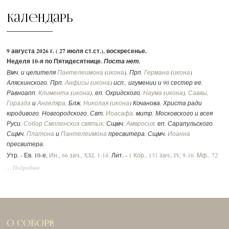
Календарь
9 августа 2026 г. ( 27 июля ст.ст.), воскресенье.
Неделя 10-я по Пятидесятнице.
Поста нет.
Вмч. и целителя
Пантелеимона
(
икона
). Прп.
Германа
(
икона
)
Аляскинского. Прп.
Анфисы
(
икона
) исп., игумении и 90 сестер ее.
Равноапп.
Климента
(
икона
), еп. Охридского,
Наума
(
икона
),
Саввы
,
Горазда
и
Ангеляра
. Блж.
Николая
(
икона
) Кочанова, Христа ради
юродивого, Новгородского. Свт.
Иоасафа
, митр. Московского и всея
Руси.
Собор Смоленских святых
. Сщмч.
Амвросия
, еп. Сарапульского.
Сщмч.
Платона
и
Пантелеимона
пресвитера. Сщмч.
Иоанна
пресвитера.
Утр. - Ев. 10-е,
Ин., 66 зач., XXI, 1-14.
Лит. -
1 Кор., 131 зач., IV, 9-16.
Мф., 72
зач., XVII, 14-23.
Вмч.:
2 Тим., 292 зач., II, 1-10.
Ин., 52 зач., XV, 17 - XVI, 2.
... Подробнее
О СОБОРЕ