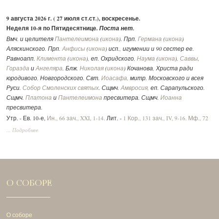
9 августа 2026 г. ( 27 июля ст.ст.), воскресенье.
Неделя 10-я по Пятидесятнице.
Поста нет.
Вмч. и целителя
Пантелеимона
(
икона
). Прп.
Германа
(
икона
)
Аляскинского. Прп.
Анфисы
(
икона
) исп., игумении и 90 сестер ее.
Равноапп.
Климента
(
икона
), еп. Охридского,
Наума
(
икона
),
Саввы
,
Горазда
и
Ангеляра
. Блж.
Николая
(
икона
) Кочанова, Христа ради
юродивого, Новгородского. Свт.
Иоасафа
, митр. Московского и всея
Руси.
Собор Смоленских святых
. Сщмч.
Амвросия
, еп. Сарапульского.
Сщмч.
Платона
и
Пантелеимона
пресвитера. Сщмч.
Иоанна
пресвитера.
Утр. - Ев. 10-е,
Ин., 66 зач., XXI, 1-14.
Лит. -
1 Кор., 131 зач., IV, 9-16.
Мф., 72
зач., XVII, 14-23.
Вмч.:
2 Тим., 292 зач., II, 1-10.
Ин., 52 зач., XV, 17 - XVI, 2.
... Подробнее
О СОБОРЕ
О соборе