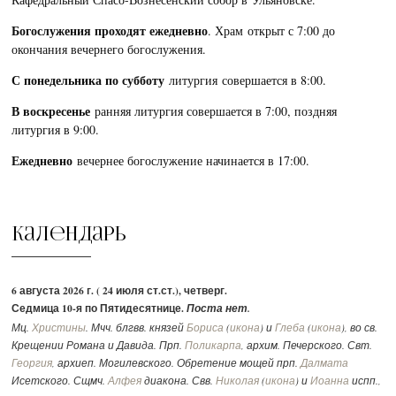
Богослужения проходят ежедневно
. Храм открыт с 7:00 до
окончания вечернего богослужения.
С понедельника по субботу
литургия совершается в 8:00.
В воскресенье
ранняя литургия совершается в 7:00, поздняя
литургия в 9:00.
Ежедневно
вечернее богослужение начинается в 17:00.
Календарь
6 августа 2026 г. ( 24 июля ст.ст.), четверг.
Седмица 10-я по Пятидесятнице.
Поста нет.
Мц.
Христины
. Мчч. блгвв. князей
Бориса
(
икона
) и
Глеба
(
икона
), во св.
Крещении Романа и Давида. Прп.
Поликарпа
, архим. Печерского. Свт.
Георгия
, архиеп. Могилевского. Обретение мощей прп.
Далмата
Исетского. Сщмч.
Алфея
диакона. Свв.
Николая
(
икона
) и
Иоанна
испп.,