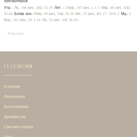
пресвитеров.
Утр. -
Лк., 106 зач., XXI, 12-19.
Лит. -
2 Кор., 167 зач., I, 1-7.
Мф., 88 зач., XXI,
43-46.
Блгвв. кнн.:
Рим., 99 зач., VIII, 28-39.
Ин., 52 зач., XV, 17 - XVI, 2.
Мц.:
2
Кор., 181 зач., VI, 1-10.
Лк., 33 зач., VII, 36-50
.
... Подробнее
О СОБОРЕ
О соборе
Расписание
Богослужения
Духовенство
Святыни собора
Хоры