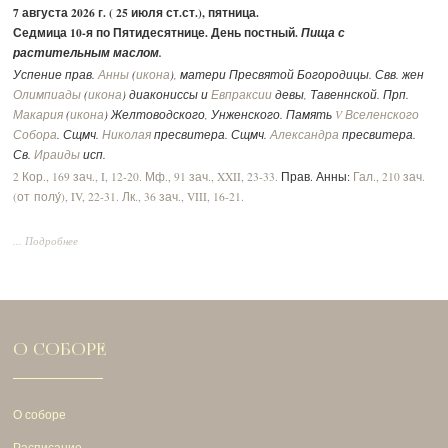
7 августа 2026 г. ( 25 июля ст.ст.), пятница.
Седмица 10-я по Пятидесятнице. День постный.
Пища с
растительным маслом.
Успение прав.
Анны
(
икона
), матери Пресвятой Богородицы. Свв. жен
Олимпиады
(
икона
) диакониссы и
Евпраксии
девы, Тавеннской. Прп.
Макария
(
икона
) Желтоводского, Унженского. Память
V Вселенского
Собора
. Сщмч.
Николая
пресвитера. Сщмч.
Александра
пресвитера.
Св.
Ираиды
исп.
2 Кор., 169 зач., I, 12-20.
Мф., 91 зач., XXII, 23-33.
Прав. Анны:
Гал., 210 зач.
(от полу́), IV, 22-31.
Лк., 36 зач., VIII, 16-21.
... Подробнее
О СОБОРЕ
О соборе
Расписание