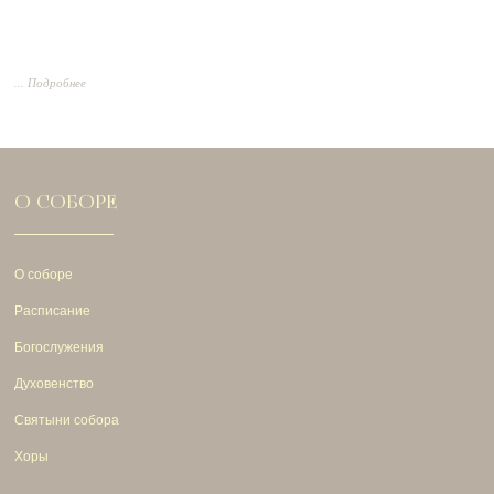
... Подробнее
О СОБОРЕ
О соборе
Расписание
Богослужения
Духовенство
Святыни собора
Хоры