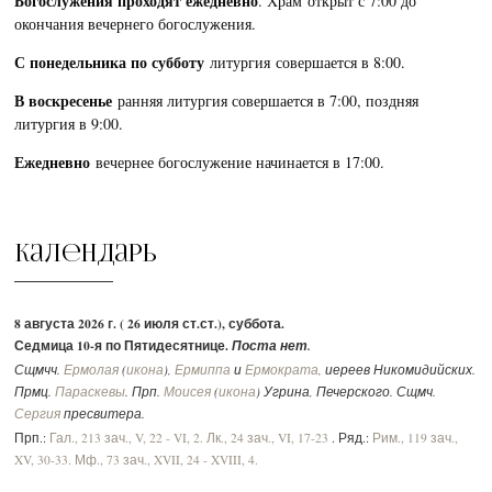
Богослужения проходят ежедневно
. Храм открыт с 7:00 до
окончания вечернего богослужения.
С понедельника по субботу
литургия совершается в 8:00.
В воскресенье
ранняя литургия совершается в 7:00, поздняя
литургия в 9:00.
Ежедневно
вечернее богослужение начинается в 17:00.
Календарь
8 августа 2026 г. ( 26 июля ст.ст.), суббота.
Седмица 10-я по Пятидесятнице.
Поста нет.
Сщмчч.
Ермолая
(
икона
),
Ермиппа
и
Ермократа
, иереев Никомидийских.
Прмц.
Параскевы
. Прп.
Моисея
(
икона
) Угрина, Печерского. Сщмч.
Сергия
пресвитера.
Прп.:
Гал., 213 зач., V, 22 - VI, 2.
Лк., 24 зач., VI, 17-23
. Ряд.:
Рим., 119 зач.,
XV, 30-33.
Мф., 73 зач., XVII, 24 - XVIII, 4.