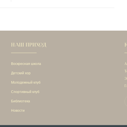
НАШ ПРИХОД
Воскресная школа
А
Т
Детский хор
Э
Молодежный клуб
Г
Спортивный клуб
Библиотека
Новости