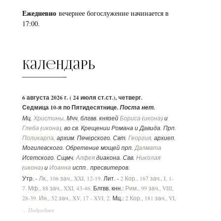
Ежедневно
вечернее богослужение начинается в
17:00.
Календарь
6 августа 2026 г. ( 24 июля ст.ст.), четверг.
Седмица 10-я по Пятидесятнице.
Поста нет.
Мц.
Христины
. Мчч. блгвв. князей
Бориса
(
икона
) и
Глеба
(
икона
), во св. Крещении Романа и Давида. Прп.
Поликарпа
, архим. Печерского. Свт.
Георгия
, архиеп.
Могилевского. Обретение мощей прп.
Далмата
Исетского. Сщмч.
Алфея
диакона. Свв.
Николая
(
икона
) и
Иоанна
испп., пресвитеров.
Утр. -
Лк., 106 зач., XXI, 12-19.
Лит. -
2 Кор., 167 зач., I, 1-
7.
Мф., 88 зач., XXI, 43-46.
Блгвв. кнн.:
Рим., 99 зач., VIII,
28-39.
Ин., 52 зач., XV, 17 - XVI, 2.
Мц.:
2 Кор., 181 зач., VI,
1-10.
Лк., 33 зач., VII, 36-50
.
... Подробнее