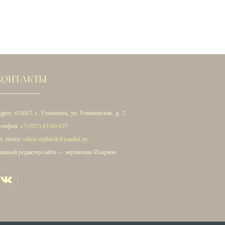
КОНТАКТЫ
дрес: 432017, г. Ульяновск, ул. Ульяновская, д. 2
елефон:
+7 (927) 83-00-927
л. почта:
sobor-simbirsk@yandex.ru
лавный редактор сайта — иеромонах Иларион