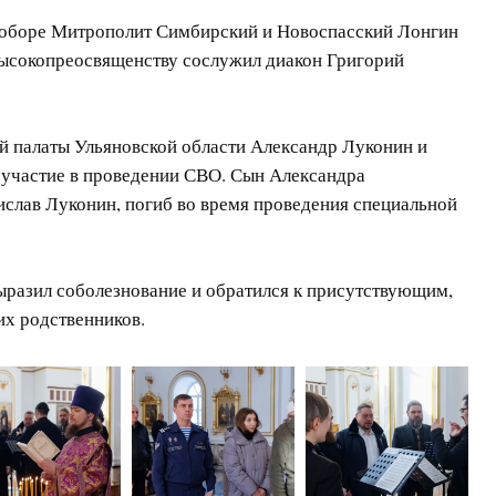
соборе Митрополит Симбирский и Новоспасский Лонгин
ысокопреосвященству сослужил диакон Григорий
й палаты Ульяновской области Александр Луконин и
участие в проведении СВО. Сын Александра
ислав Луконин, погиб во время проведения специальной
разил соболезнование и обратился к присутствующим,
их родственников.