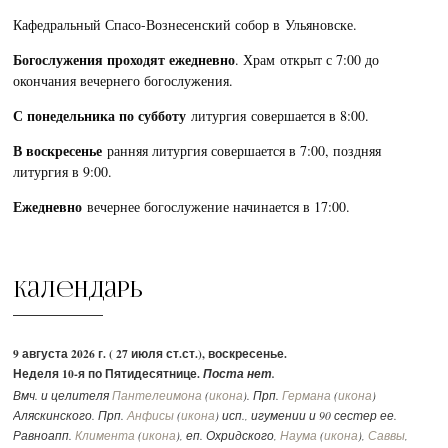
Кафедральный Спасо-Вознесенский собор в Ульяновске.
Богослужения проходят ежедневно
. Храм открыт с 7:00 до
окончания вечернего богослужения.
С понедельника по субботу
литургия совершается в 8:00.
В воскресенье
ранняя литургия совершается в 7:00, поздняя
литургия в 9:00.
Ежедневно
вечернее богослужение начинается в 17:00.
Календарь
9 августа 2026 г. ( 27 июля ст.ст.), воскресенье.
Неделя 10-я по Пятидесятнице.
Поста нет.
Вмч. и целителя
Пантелеимона
(
икона
). Прп.
Германа
(
икона
)
Аляскинского. Прп.
Анфисы
(
икона
) исп., игумении и 90 сестер ее.
Равноапп.
Климента
(
икона
), еп. Охридского,
Наума
(
икона
),
Саввы
,