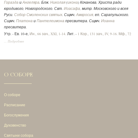
Горазда
и
Ангеляра
. Блж.
Николая
(
икона
) Кочанова, Христа ради
юродивого, Новгородского. Свт.
Иоасафа
, митр. Московского и всея
Руси.
Собор Смоленских святых
. Сщмч.
Амвросия
, еп. Сарапульского.
Сщмч.
Платона
и
Пантелеимона
пресвитера. Сщмч.
Иоанна
пресвитера.
Утр. - Ев. 10-е,
Ин., 66 зач., XXI, 1-14.
Лит. -
1 Кор., 131 зач., IV, 9-16.
Мф., 72
зач., XVII, 14-23.
Вмч.:
2 Тим., 292 зач., II, 1-10.
Ин., 52 зач., XV, 17 - XVI, 2.
... Подробнее
О СОБОРЕ
О соборе
Расписание
Богослужения
Духовенство
Святыни собора