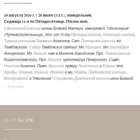
10 августа 2026 г. ( 28 июля ст.ст.), понедельник.
Седмица 11-я по Пятидесятнице.
Поста нет.
Смоленской
(
икона
) иконы Божией Матери, именуемой "Одигитрия"
(Путеводительница). Апп. от 70-ти
Прохора
(
икона
),
Никанора
(
икона
),
Тимона
(
икона
) и
Пармена
диаконов. Свт.
Питирима
(
икона
), еп.
Тамбовского.
Собор
Тамбовских святых. Мч.
Иулиана
. Мч.
Евстафия
Анкирского. Мч.
Акакия
, иже в Милете Карийском. Прп.
Павла
(
икона
)
Ксиропотамского. Прп.
Моисея
, чудотворца Печерского. Сщмч.
Николая
диакона. Прмч.
Василия
, прмцц.
Анастасии
и
Елены
, мчч.
Арефы
,
Иоанна
,
Иоанна
,
Иоанна
и мц.
Мавры
.
Гребневской
(
икона
),
Костромской
и"Умиление"
Серафимо-Дивеевской
(
икона
) икон Божией
Матери. Чтимые списки со Смоленской иконы Божией Матери:
... Подробнее
Устюженская
,
Выдропусская
,
Христофоровская
,
Супрасльская
,
Югская
(
икона
),
Игрицкая
,
Шуйская
(
икона
),
Седмиезерная
,
Сергиевская
(в
Троице-Сергиевой Лавре).
Утр. -
Лк., 4 зач., I, 39-49, 56.
Лит. -
2 Кор., 171 зач., II, 3-15.
Мф., 94 зач.,
XXIII, 13-22.
Богородицы:
Флп., 240 зач., II, 5-11.
Лк., 54 зач., X, 38-42; XI, 27-
О СОБОРЕ
28.
Свт.:
Евр., 335 зач., XIII, 17-21.
Лк., 24 зач., VI, 17-23
.