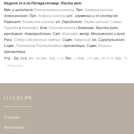
Неделя 10-я по Пятидесятнице.
Поста нет.
Вмч. и целителя
Пантелеимона
(
икона
). Прп.
Германа
(
икона
)
Аляскинского. Прп.
Анфисы
(
икона
) исп., игумении и 90 сестер ее.
Равноапп.
Климента
(
икона
), еп. Охридского,
Наума
(
икона
),
Саввы
,
Горазда
и
Ангеляра
. Блж.
Николая
(
икона
) Кочанова, Христа ради
юродивого, Новгородского. Свт.
Иоасафа
, митр. Московского и всея
Руси.
Собор Смоленских святых
. Сщмч.
Амвросия
, еп. Сарапульского.
Сщмч.
Платона
и
Пантелеимона
пресвитера. Сщмч.
Иоанна
пресвитера.
Утр. - Ев. 10-е,
Ин., 66 зач., XXI, 1-14.
Лит. -
1 Кор., 131 зач., IV, 9-16.
Мф., 72
зач., XVII, 14-23.
Вмч.:
2 Тим., 292 зач., II, 1-10.
Ин., 52 зач., XV, 17 - XVI, 2.
... Подробнее
О СОБОРЕ
О соборе
Расписание