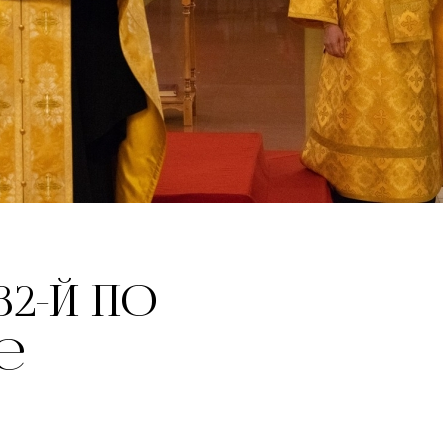
32-й по
е