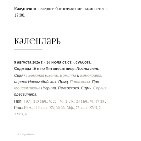
Ежедневно
вечернее богослужение начинается в
17:00.
Календарь
8 августа 2026 г. ( 26 июля ст.ст.), суббота.
Седмица 10-я по Пятидесятнице.
Поста нет.
Сщмчч.
Ермолая
(
икона
),
Ермиппа
и
Ермократа
,
иереев Никомидийских. Прмц.
Параскевы
. Прп.
Моисея
(
икона
) Угрина, Печерского. Сщмч.
Сергия
пресвитера.
Прп.:
Гал., 213 зач., V, 22 - VI, 2.
Лк., 24 зач., VI, 17-23
.
Ряд.:
Рим., 119 зач., XV, 30-33.
Мф., 73 зач., XVII, 24 -
XVIII, 4.
... Подробнее