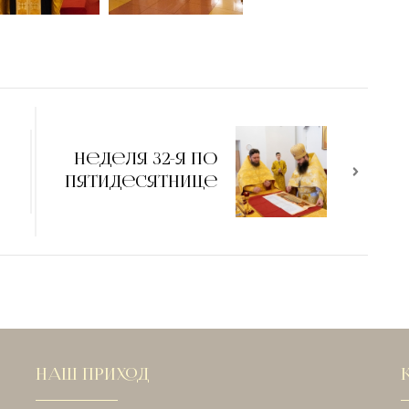
Неделя 32-я по
Пятидесятнице
НАШ ПРИХОД