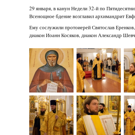
29 января, в канун Недели 32-й по Пятидесятн
Всенощное бдение возглавил архимандрит Евф
Ему сослужили протоиерей Святослав Еренков
диакон Иоанн Косяков, диакон Александр Шевч