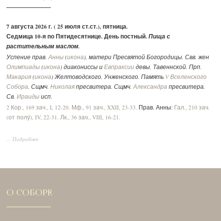
7 августа 2026 г. ( 25 июля ст.ст.), пятница.
Седмица 10-я по Пятидесятнице. День постный.
Пища с
растительным маслом.
Успение прав.
Анны
(
икона
), матери Пресвятой Богородицы. Свв. жен
Олимпиады
(
икона
) диакониссы и
Евпраксии
девы, Тавеннской. Прп.
Макария
(
икона
) Желтоводского, Унженского. Память
V Вселенского
Собора
. Сщмч.
Николая
пресвитера. Сщмч.
Александра
пресвитера.
Св.
Ираиды
исп.
2 Кор., 169 зач., I, 12-20.
Мф., 91 зач., XXII, 23-33.
Прав. Анны:
Гал., 210 зач.
(от полу́), IV, 22-31.
Лк., 36 зач., VIII, 16-21.
... Подробнее
О СОБОРЕ