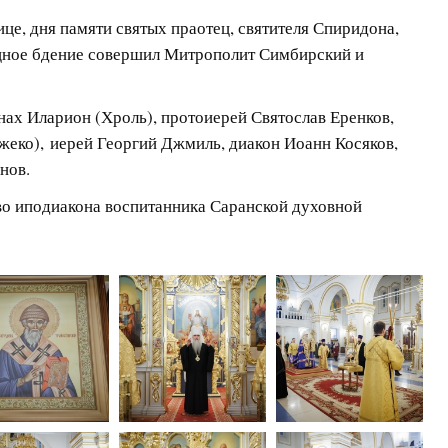
ице, дня памяти святых праотец, святителя Спиридона,
щное бдение совершил Митрополит Симбирский и
ах Иларион (Хроль), протоиерей Святослав Еренков,
жеко), иерей Георгий Джмиль, диакон Иоанн Косяков,
нов.
во иподиакона воспитанника Саранской духовной