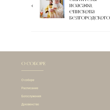
Иоасафа,
епископа
Белгородског
О СОБОРЕ
О соборе
Расписание
Богослужения
Духовенство