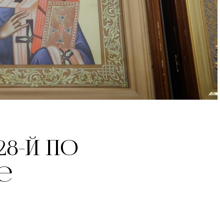
28-й по
е