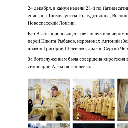
24 декабря, в канун недели 28-й по Пятидесятн
епископа Тримифунтского, чудотворца, Всено
Новоспасский Лонгин.
Его Высокопреосвященству сослужили иеромон
иерей Никита Рыбаков, иеромонах Антоний (За
диакон Григорий Шевченко, диакон Сергий Чер
За богослужением была совершена хиротесия 
семинарии Алексия Паплевка.