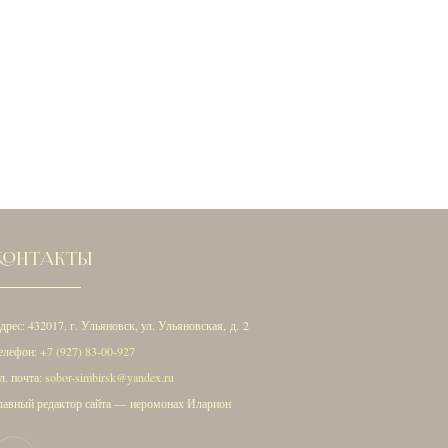
КОНТАКТЫ
дрес: 432017, г. Ульяновск, ул. Ульяновская, д. 2
елефон:
+7 (927) 83-00-927
л. почта:
sobor-simbirsk@yandex.ru
лавный редактор сайта — иеромонах Иларион