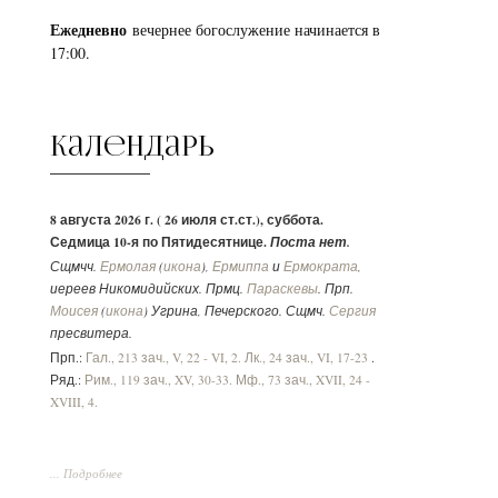
Ежедневно
вечернее богослужение начинается в
17:00.
Календарь
8 августа 2026 г. ( 26 июля ст.ст.), суббота.
Седмица 10-я по Пятидесятнице.
Поста нет.
Сщмчч.
Ермолая
(
икона
),
Ермиппа
и
Ермократа
,
иереев Никомидийских. Прмц.
Параскевы
. Прп.
Моисея
(
икона
) Угрина, Печерского. Сщмч.
Сергия
пресвитера.
Прп.:
Гал., 213 зач., V, 22 - VI, 2.
Лк., 24 зач., VI, 17-23
.
Ряд.:
Рим., 119 зач., XV, 30-33.
Мф., 73 зач., XVII, 24 -
XVIII, 4.
... Подробнее