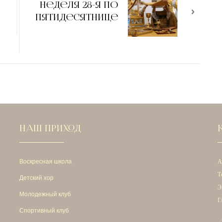
Неделя 28-я по
Пятидесятнице
о
НАШ ПРИХОД
Воскресная школа
А
Т
Детский хор
Э
Молодежный клуб
Г
Спортивный клуб