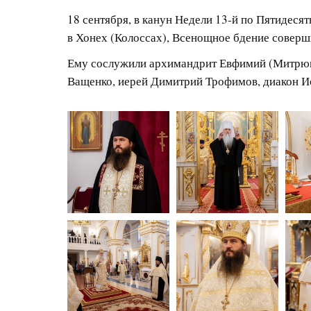
18 сентября, в канун Недели 13-й по Пятидес
в Хонех (Колоссах), Всенощное бдение совер
Ему сослужили архимандрит Евфимий (Митрюко
Ващенко, иерей Димитрий Трофимов, диакон И