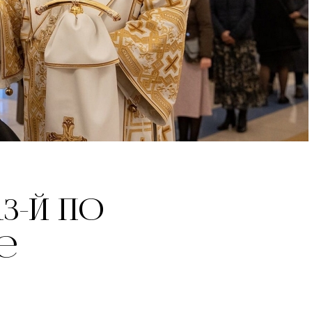
3-й по
е