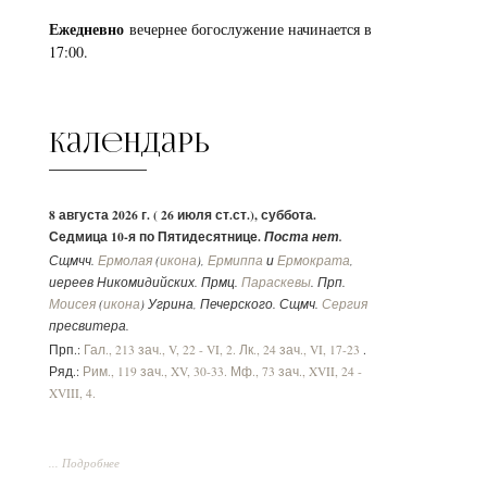
Ежедневно
вечернее богослужение начинается в
17:00.
Календарь
8 августа 2026 г. ( 26 июля ст.ст.), суббота.
Седмица 10-я по Пятидесятнице.
Поста нет.
Сщмчч.
Ермолая
(
икона
),
Ермиппа
и
Ермократа
,
иереев Никомидийских. Прмц.
Параскевы
. Прп.
Моисея
(
икона
) Угрина, Печерского. Сщмч.
Сергия
пресвитера.
Прп.:
Гал., 213 зач., V, 22 - VI, 2.
Лк., 24 зач., VI, 17-23
.
Ряд.:
Рим., 119 зач., XV, 30-33.
Мф., 73 зач., XVII, 24 -
XVIII, 4.
... Подробнее