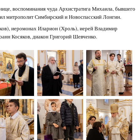
ятнице, воспоминания чуда Архистратига Михаила, бывшего
шил митрополит Симбирский и Новоспасский Лонгин.
в), иеромонах Иларион (Хроль), иерей Владимир
оанн Косяков, диакон Григорий Шевченко.