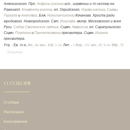
Аляскинского. Прп.
Анфисы
(
икона
) исп., игумении и 90 сестер ее.
Равноапп.
Климента
(
икона
), еп. Охридского,
Наума
(
икона
),
Саввы
,
Горазда
и
Ангеляра
. Блж.
Николая
(
икона
) Кочанова, Христа ради
юродивого, Новгородского. Свт.
Иоасафа
, митр. Московского и всея
Руси.
Собор Смоленских святых
. Сщмч.
Амвросия
, еп. Сарапульского.
Сщмч.
Платона
и
Пантелеимона
пресвитера. Сщмч.
Иоанна
пресвитера.
Утр. - Ев. 10-е,
Ин., 66 зач., XXI, 1-14.
Лит. -
1 Кор., 131 зач., IV, 9-16.
Мф., 72
зач., XVII, 14-23.
Вмч.:
2 Тим., 292 зач., II, 1-10.
Ин., 52 зач., XV, 17 - XVI, 2.
... Подробнее
О СОБОРЕ
О соборе
Расписание
Богослужения