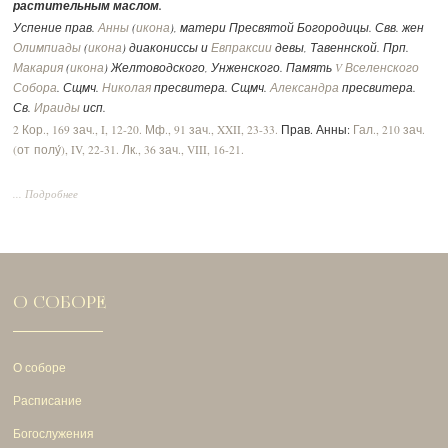
растительным маслом.
Успение прав.
Анны
(
икона
), матери Пресвятой Богородицы. Свв. жен
Олимпиады
(
икона
) диакониссы и
Евпраксии
девы, Тавеннской. Прп.
Макария
(
икона
) Желтоводского, Унженского. Память
V Вселенского
Собора
. Сщмч.
Николая
пресвитера. Сщмч.
Александра
пресвитера.
Св.
Ираиды
исп.
2 Кор., 169 зач., I, 12-20.
Мф., 91 зач., XXII, 23-33.
Прав. Анны:
Гал., 210 зач.
(от полу́), IV, 22-31.
Лк., 36 зач., VIII, 16-21.
... Подробнее
О СОБОРЕ
О соборе
Расписание
Богослужения