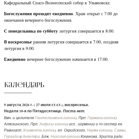
Кафедральный Спасо-Вознесенский собор в Ульяновске.
Богослужения проходят ежедневно
. Храм открыт с 7:00 до
окончания вечернего богослужения.
С понедельника по субботу
литургия совершается в 8:00.
В воскресенье
ранняя литургия совершается в 7:00, поздняя
литургия в 9:00.
Ежедневно
вечернее богослужение начинается в 17:00.
Календарь
9 августа 2026 г. ( 27 июля ст.ст.), воскресенье.
Неделя 10-я по Пятидесятнице.
Поста нет.
Вмч. и целителя
Пантелеимона
(
икона
). Прп.
Германа
(
икона
)
Аляскинского. Прп.
Анфисы
(
икона
) исп., игумении и 90 сестер ее.
Равноапп.
Климента
(
икона
), еп. Охридского,
Наума
(
икона
),
Саввы
,
Горазда
и
Ангеляра
. Блж.
Николая
(
икона
) Кочанова, Христа ради