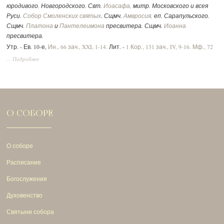
юродивого, Новгородского. Свт.
Иоасафа
, митр. Московского и всея
Руси.
Собор Смоленских святых
. Сщмч.
Амвросия
, еп. Сарапульского.
Сщмч.
Платона
и
Пантелеимона
пресвитера. Сщмч.
Иоанна
пресвитера.
Утр. - Ев. 10-е,
Ин., 66 зач., XXI, 1-14.
Лит. -
1 Кор., 131 зач., IV, 9-16.
Мф., 72
зач., XVII, 14-23.
Вмч.:
2 Тим., 292 зач., II, 1-10.
Ин., 52 зач., XV, 17 - XVI, 2.
... Подробнее
О СОБОРЕ
О соборе
Расписание
Богослужения
Духовенство
Святыни собора