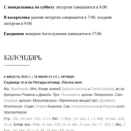
С понедельника по субботу
литургия совершается в 8:00.
В воскресенье
ранняя литургия совершается в 7:00, поздняя
литургия в 9:00.
Ежедневно
вечернее богослужение начинается в 17:00.
Календарь
6 августа 2026 г. ( 24 июля ст.ст.), четверг.
Седмица 10-я по Пятидесятнице.
Поста нет.
Мц.
Христины
. Мчч. блгвв. князей
Бориса
(
икона
) и
Глеба
(
икона
), во св.
Крещении Романа и Давида. Прп.
Поликарпа
, архим. Печерского. Свт.
Георгия
, архиеп. Могилевского. Обретение мощей прп.
Далмата
Исетского. Сщмч.
Алфея
диакона. Свв.
Николая
(
икона
) и
Иоанна
испп.,
пресвитеров.
Утр. -
Лк., 106 зач., XXI, 12-19.
Лит. -
2 Кор., 167 зач., I, 1-7.
Мф., 88 зач., XXI,
43-46.
Блгвв. кнн.:
Рим., 99 зач., VIII, 28-39.
Ин., 52 зач., XV, 17 - XVI, 2.
Мц.:
2
Кор., 181 зач., VI, 1-10.
Лк., 33 зач., VII, 36-50
.