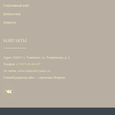
Спортивный клуб
Библиотека
Новости
КОНТАКТЫ
Адрес: 432017, г. Ульяновск, ул. Ульяновская, д. 2
Телефон:
+7 (927) 83-00-927
Эл. почта:
sobor-simbirsk@yandex.ru
Главный редактор сайта — иеромонах Иларион