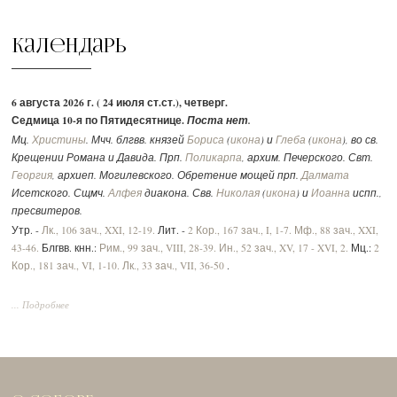
Календарь
6 августа 2026 г. ( 24 июля ст.ст.), четверг.
Седмица 10-я по Пятидесятнице.
Поста нет.
Мц.
Христины
. Мчч. блгвв. князей
Бориса
(
икона
) и
Глеба
(
икона
), во св.
Крещении Романа и Давида. Прп.
Поликарпа
, архим. Печерского. Свт.
Георгия
, архиеп. Могилевского. Обретение мощей прп.
Далмата
Исетского. Сщмч.
Алфея
диакона. Свв.
Николая
(
икона
) и
Иоанна
испп.,
пресвитеров.
Утр. -
Лк., 106 зач., XXI, 12-19.
Лит. -
2 Кор., 167 зач., I, 1-7.
Мф., 88 зач., XXI,
43-46.
Блгвв. кнн.:
Рим., 99 зач., VIII, 28-39.
Ин., 52 зач., XV, 17 - XVI, 2.
Мц.:
2
Кор., 181 зач., VI, 1-10.
Лк., 33 зач., VII, 36-50
.
... Подробнее