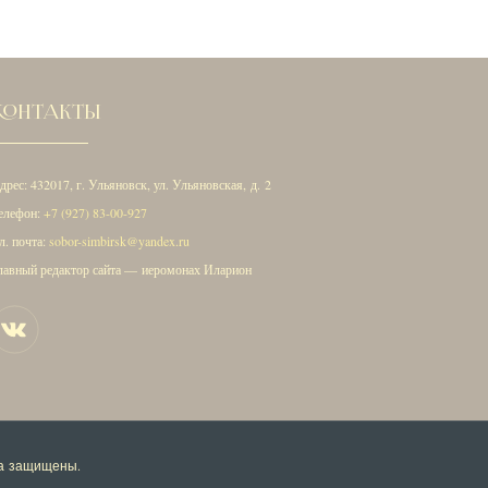
КОНТАКТЫ
дрес: 432017, г. Ульяновск, ул. Ульяновская, д. 2
елефон:
+7 (927) 83-00-927
л. почта:
sobor-simbirsk@yandex.ru
лавный редактор сайта — иеромонах Иларион
ва защищены.