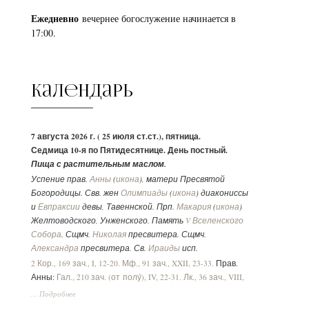
Ежедневно
вечернее богослужение начинается в
17:00.
Календарь
7 августа 2026 г. ( 25 июля ст.ст.), пятница.
Седмица 10-я по Пятидесятнице. День постный.
Пища с растительным маслом.
Успение прав.
Анны
(
икона
), матери Пресвятой
Богородицы. Свв. жен
Олимпиады
(
икона
) диакониссы
и
Евпраксии
девы, Тавеннской. Прп.
Макария
(
икона
)
Желтоводского, Унженского. Память
V Вселенского
Собора
. Сщмч.
Николая
пресвитера. Сщмч.
Александра
пресвитера. Св.
Ираиды
исп.
2 Кор., 169 зач., I, 12-20.
Мф., 91 зач., XXII, 23-33.
Прав.
Анны:
Гал., 210 зач. (от полу́), IV, 22-31.
Лк., 36 зач., VIII,
16-21.
... Подробнее