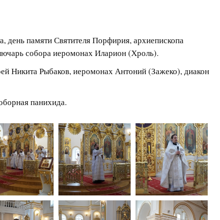
та, день памяти Святителя Порфирия, архиепископа
лючарь собора иеромонах Иларион (Хроль).
ей Никита Рыбаков, иеромонах Антоний (Зажеко), диакон
оборная панихида.