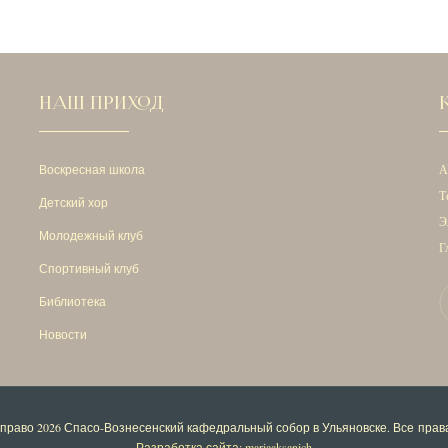
НАШ ПРИХОД
Воскресная школа
А
Т
Детский хор
Э
Молодежный клуб
Г
Спортивный клуб
Библиотека
Новости
 право 2026
Спасо-Вознесенский кафедральный собор в Ульяновске
. Все пра
Разработка сайта: mariaaksanich