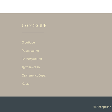
О СОБОРЕ
О соборе
Расписание
Богослужения
Духовенство
Святыни собора
Хоры
© Авторское