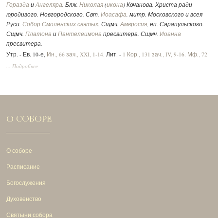
Горазда
и
Ангеляра
. Блж.
Николая
(
икона
) Кочанова, Христа ради
юродивого, Новгородского. Свт.
Иоасафа
, митр. Московского и всея
Руси.
Собор Смоленских святых
. Сщмч.
Амвросия
, еп. Сарапульского.
Сщмч.
Платона
и
Пантелеимона
пресвитера. Сщмч.
Иоанна
пресвитера.
Утр. - Ев. 10-е,
Ин., 66 зач., XXI, 1-14.
Лит. -
1 Кор., 131 зач., IV, 9-16.
Мф., 72
зач., XVII, 14-23.
Вмч.:
2 Тим., 292 зач., II, 1-10.
Ин., 52 зач., XV, 17 - XVI, 2.
... Подробнее
О СОБОРЕ
О соборе
Расписание
Богослужения
Духовенство
Святыни собора