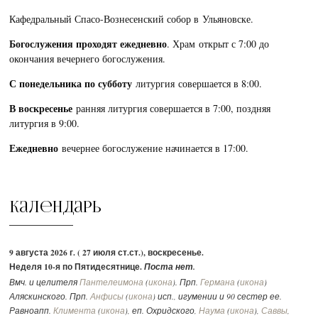
Кафедральный Спасо-Вознесенский собор в Ульяновске.
Богослужения проходят ежедневно
. Храм открыт с 7:00 до
окончания вечернего богослужения.
С понедельника по субботу
литургия совершается в 8:00.
В воскресенье
ранняя литургия совершается в 7:00, поздняя
литургия в 9:00.
Ежедневно
вечернее богослужение начинается в 17:00.
Календарь
9 августа 2026 г. ( 27 июля ст.ст.), воскресенье.
Неделя 10-я по Пятидесятнице.
Поста нет.
Вмч. и целителя
Пантелеимона
(
икона
). Прп.
Германа
(
икона
)
Аляскинского. Прп.
Анфисы
(
икона
) исп., игумении и 90 сестер ее.
Равноапп.
Климента
(
икона
), еп. Охридского,
Наума
(
икона
),
Саввы
,