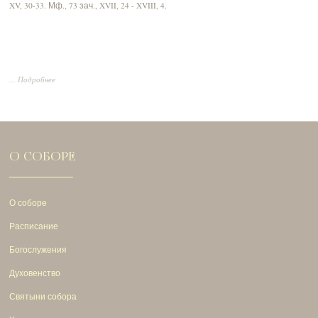
XV, 30-33.
Мф., 73 зач., XVII, 24 - XVIII, 4.
... Подробнее
О СОБОРЕ
О соборе
Расписание
Богослужения
Духовенство
Святыни собора