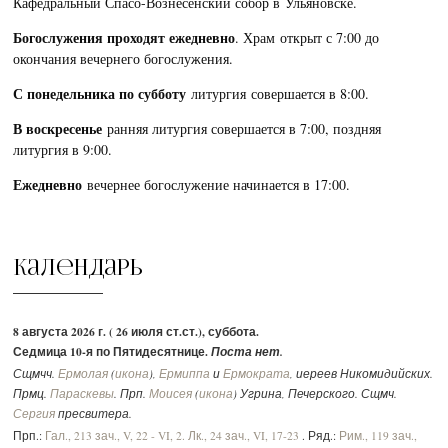
Кафедральный Спасо-Вознесенский собор в Ульяновске.
Богослужения проходят ежедневно
. Храм открыт с 7:00 до
окончания вечернего богослужения.
С понедельника по субботу
литургия совершается в 8:00.
В воскресенье
ранняя литургия совершается в 7:00, поздняя
литургия в 9:00.
Ежедневно
вечернее богослужение начинается в 17:00.
Календарь
8 августа 2026 г. ( 26 июля ст.ст.), суббота.
Седмица 10-я по Пятидесятнице.
Поста нет.
Сщмчч.
Ермолая
(
икона
),
Ермиппа
и
Ермократа
, иереев Никомидийских.
Прмц.
Параскевы
. Прп.
Моисея
(
икона
) Угрина, Печерского. Сщмч.
Сергия
пресвитера.
Прп.:
Гал., 213 зач., V, 22 - VI, 2.
Лк., 24 зач., VI, 17-23
. Ряд.:
Рим., 119 зач.,