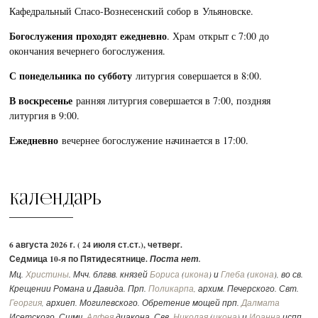
Кафедральный Спасо-Вознесенский собор в Ульяновске.
Богослужения проходят ежедневно
. Храм открыт с 7:00 до
окончания вечернего богослужения.
С понедельника по субботу
литургия совершается в 8:00.
В воскресенье
ранняя литургия совершается в 7:00, поздняя
литургия в 9:00.
Ежедневно
вечернее богослужение начинается в 17:00.
Календарь
6 августа 2026 г. ( 24 июля ст.ст.), четверг.
Седмица 10-я по Пятидесятнице.
Поста нет.
Мц.
Христины
. Мчч. блгвв. князей
Бориса
(
икона
) и
Глеба
(
икона
), во св.
Крещении Романа и Давида. Прп.
Поликарпа
, архим. Печерского. Свт.
Георгия
, архиеп. Могилевского. Обретение мощей прп.
Далмата
Исетского. Сщмч.
Алфея
диакона. Свв.
Николая
(
икона
) и
Иоанна
испп.,