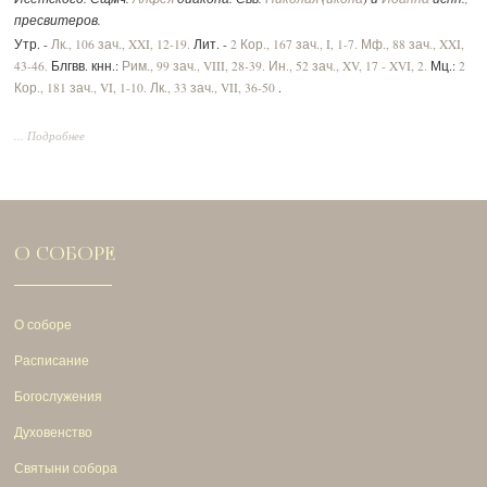
пресвитеров.
Утр. -
Лк., 106 зач., XXI, 12-19.
Лит. -
2 Кор., 167 зач., I, 1-7.
Мф., 88 зач., XXI,
43-46.
Блгвв. кнн.:
Рим., 99 зач., VIII, 28-39.
Ин., 52 зач., XV, 17 - XVI, 2.
Мц.:
2
Кор., 181 зач., VI, 1-10.
Лк., 33 зач., VII, 36-50
.
... Подробнее
О СОБОРЕ
О соборе
Расписание
Богослужения
Духовенство
Святыни собора