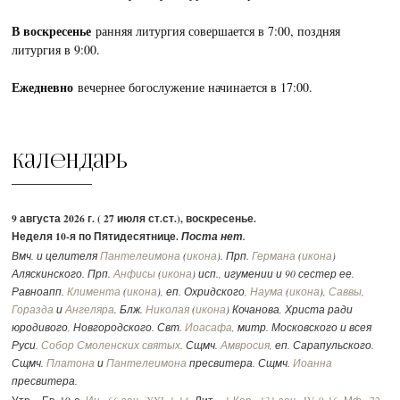
В воскресенье
ранняя литургия совершается в 7:00, поздняя
литургия в 9:00.
Ежедневно
вечернее богослужение начинается в 17:00.
Календарь
9 августа 2026 г. ( 27 июля ст.ст.), воскресенье.
Неделя 10-я по Пятидесятнице.
Поста нет.
Вмч. и целителя
Пантелеимона
(
икона
). Прп.
Германа
(
икона
)
Аляскинского. Прп.
Анфисы
(
икона
) исп., игумении и 90 сестер ее.
Равноапп.
Климента
(
икона
), еп. Охридского,
Наума
(
икона
),
Саввы
,
Горазда
и
Ангеляра
. Блж.
Николая
(
икона
) Кочанова, Христа ради
юродивого, Новгородского. Свт.
Иоасафа
, митр. Московского и всея
Руси.
Собор Смоленских святых
. Сщмч.
Амвросия
, еп. Сарапульского.
Сщмч.
Платона
и
Пантелеимона
пресвитера. Сщмч.
Иоанна
пресвитера.