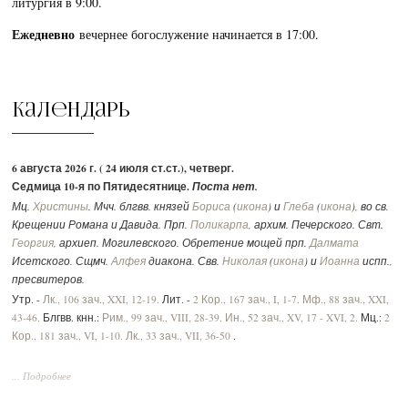
литургия в 9:00.
Ежедневно
вечернее богослужение начинается в 17:00.
Календарь
6 августа 2026 г. ( 24 июля ст.ст.), четверг.
Седмица 10-я по Пятидесятнице.
Поста нет.
Мц.
Христины
. Мчч. блгвв. князей
Бориса
(
икона
) и
Глеба
(
икона
), во св.
Крещении Романа и Давида. Прп.
Поликарпа
, архим. Печерского. Свт.
Георгия
, архиеп. Могилевского. Обретение мощей прп.
Далмата
Исетского. Сщмч.
Алфея
диакона. Свв.
Николая
(
икона
) и
Иоанна
испп.,
пресвитеров.
Утр. -
Лк., 106 зач., XXI, 12-19.
Лит. -
2 Кор., 167 зач., I, 1-7.
Мф., 88 зач., XXI,
43-46.
Блгвв. кнн.:
Рим., 99 зач., VIII, 28-39.
Ин., 52 зач., XV, 17 - XVI, 2.
Мц.:
2
Кор., 181 зач., VI, 1-10.
Лк., 33 зач., VII, 36-50
.
... Подробнее